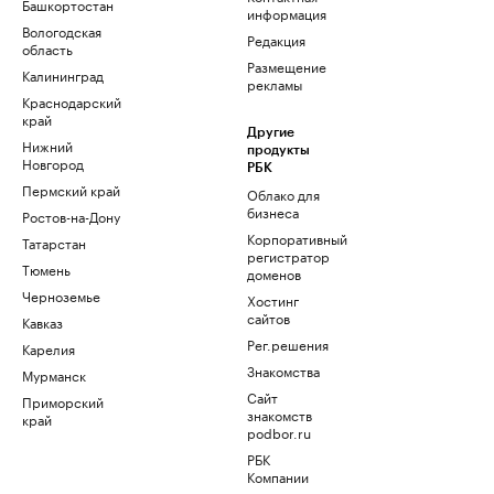
Башкортостан
информация
Вологодская
Редакция
область
Размещение
Калининград
рекламы
Краснодарский
край
Другие
Нижний
продукты
Новгород
РБК
Пермский край
Облако для
бизнеса
Ростов-на-Дону
Корпоративный
Татарстан
регистратор
Тюмень
доменов
Черноземье
Хостинг
сайтов
Кавказ
Рег.решения
Карелия
Знакомства
Мурманск
Сайт
Приморский
знакомств
край
podbor.ru
РБК
Компании