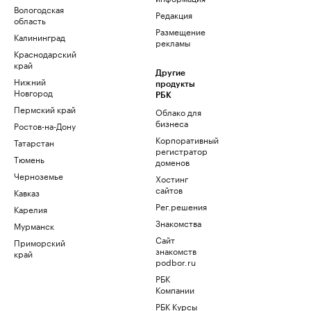
Вологодская
Редакция
область
Размещение
Калининград
рекламы
Краснодарский
край
Другие
Нижний
продукты
Новгород
РБК
Пермский край
Облако для
бизнеса
Ростов-на-Дону
Корпоративный
Татарстан
регистратор
Тюмень
доменов
Черноземье
Хостинг
сайтов
Кавказ
Рег.решения
Карелия
Знакомства
Мурманск
Сайт
Приморский
знакомств
край
podbor.ru
РБК
Компании
РБК Курсы