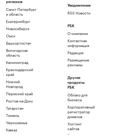
регионов
Уведомления
Санкт-Петербург
RSS Новости
и область
Екатеринбург
РБК
Новосибирск
О компании
Омск
Контактная
Башкортостан
информация
Вологодская
Редакция
область
Размещение
Калининград
рекламы
Краснодарский
край
Другие
Нижний
продукты
Новгород
РБК
Пермский край
Облако для
бизнеса
Ростов-на-Дону
Корпоративный
Татарстан
регистратор
Тюмень
доменов
Черноземье
Хостинг
сайтов
Кавказ