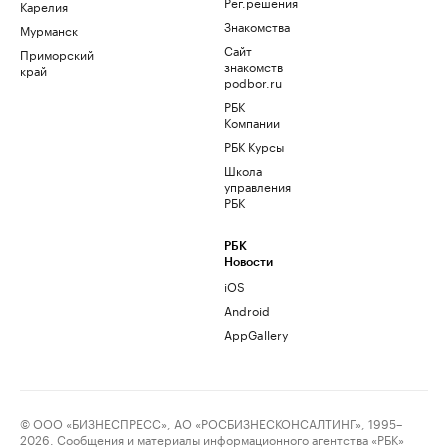
Рег.решения
Карелия
Знакомства
Мурманск
Сайт
Приморский
знакомств
край
podbor.ru
РБК
Компании
РБК Курсы
Школа
управления
РБК
РБК
Новости
iOS
Android
AppGallery
© ООО «БИЗНЕСПРЕСС», АО «РОСБИЗНЕСКОНСАЛТИНГ», 1995–
2026. Сообщения и материалы информационного агентства «РБК»