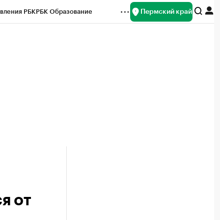
Пермский край
вления РБК
РБК Образование
редитные рейтинги
Франшизы
Газета
ок наличной валюты
я от