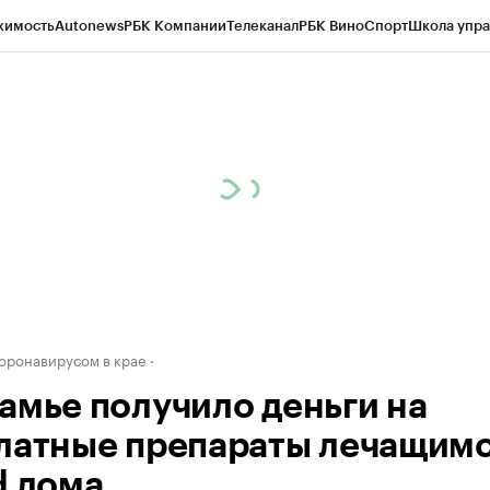
жимость
Autonews
РБК Компании
Телеканал
РБК Вино
Спорт
Школа упра
д
Стиль
Крипто
РБК Бизнес-среда
Дискуссионный клуб
Исследования
К
рагентов
Политика
Экономика
Бизнес
Технологии и медиа
Финансы
Рын
коронавирусом в крае
амье получило деньги на
латные препараты лечащимс
d дома