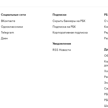
Социальные сети
Подписки
РБ
ВКонтакте
Скрыть баннеры на РБК
О 
Одноклассники
Подписка на РБК
Ко
Telegram
Корпоративная подписка
Ре
Дзен
Ра
Уведомления
RSS Новости
Др
Об
Ко
до
Хо
Ре
Зн
Са
РБ
РБ
Шк