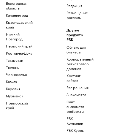
Вологодская
Редакция
область
Размещение
Калининград
рекламы
Краснодарский
край
Другие
Нижний
продукты
Новгород
РБК
Пермский край
Облако для
бизнеса
Ростов-на-Дону
Корпоративный
Татарстан
регистратор
Тюмень
доменов
Черноземье
Хостинг
сайтов
Кавказ
Рег.решения
Карелия
Знакомства
Мурманск
Сайт
Приморский
знакомств
край
podbor.ru
РБК
Компании
РБК Курсы