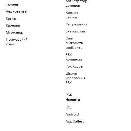
регистратор
Тюмень
доменов
Черноземье
Хостинг
сайтов
Кавказ
Рег.решения
Карелия
Знакомства
Мурманск
Сайт
Приморский
знакомств
край
podbor.ru
РБК
Компании
РБК Курсы
Школа
управления
РБК
РБК
Новости
iOS
Android
AppGallery