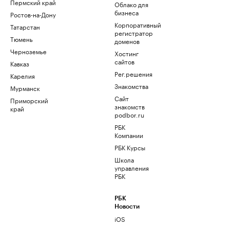
Пермский край
Облако для
бизнеса
Ростов-на-Дону
Корпоративный
Татарстан
регистратор
Тюмень
доменов
Черноземье
Хостинг
сайтов
Кавказ
Рег.решения
Карелия
Знакомства
Мурманск
Сайт
Приморский
знакомств
край
podbor.ru
РБК
Компании
РБК Курсы
Школа
управления
РБК
РБК
Новости
iOS