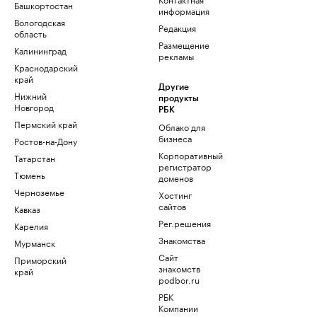
Башкортостан
информация
Вологодская
Редакция
область
Размещение
Калининград
рекламы
Краснодарский
край
Другие
Нижний
продукты
Новгород
РБК
Пермский край
Облако для
бизнеса
Ростов-на-Дону
Корпоративный
Татарстан
регистратор
Тюмень
доменов
Черноземье
Хостинг
сайтов
Кавказ
Рег.решения
Карелия
Знакомства
Мурманск
Сайт
Приморский
знакомств
край
podbor.ru
РБК
Компании