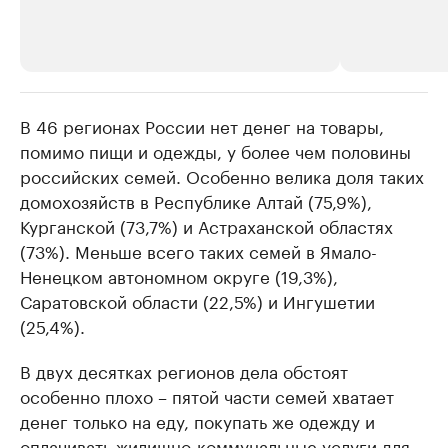
В 46 регионах России нет денег на товары,
РБК Компании
РБК Компании
помимо пищи и одежды, у более чем половины
Крупные организации в
Крупнейшие
российских семей. Особенно велика доля таких
нефтегазовой промышленности
недвижимос
домохозяйств в Республике Алтай (75,9%),
Найдите и проверьте данные в каталоге
Посмотрите данные
Курганской (73,7%) и Астраханской областях
(73%). Меньше всего таких семей в Ямало-
Ненецком автономном округе (19,3%),
Саратовской области (22,5%) и Ингушетии
(25,4%).
В двух десятках регионов дела обстоят
особенно плохо – пятой части семей хватает
денег только на еду, покупать же одежду и
оплачивать жилищно-коммунальные услуги для