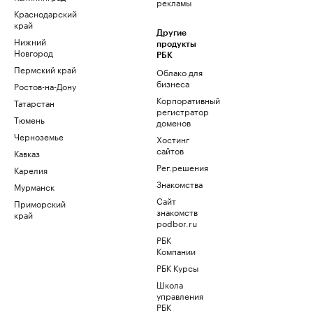
рекламы
Краснодарский
край
Другие
Нижний
продукты
Новгород
РБК
Пермский край
Облако для
бизнеса
Ростов-на-Дону
Корпоративный
Татарстан
регистратор
Тюмень
доменов
Черноземье
Хостинг
сайтов
Кавказ
Рег.решения
Карелия
Знакомства
Мурманск
Сайт
Приморский
знакомств
край
podbor.ru
РБК
Компании
РБК Курсы
Школа
управления
РБК