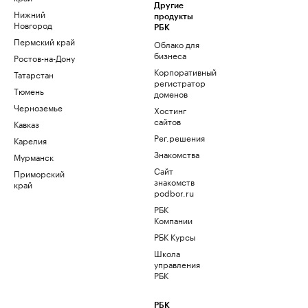
Другие
Нижний
продукты
Новгород
РБК
Пермский край
Облако для
бизнеса
Ростов-на-Дону
Корпоративный
Татарстан
регистратор
Тюмень
доменов
Черноземье
Хостинг
сайтов
Кавказ
Рег.решения
Карелия
Знакомства
Мурманск
Сайт
Приморский
знакомств
край
podbor.ru
РБК
Компании
РБК Курсы
Школа
управления
РБК
РБК