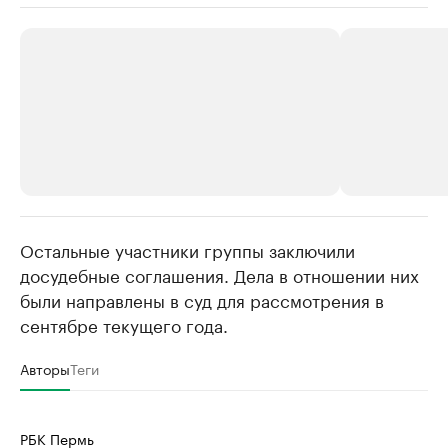
Остальные участники группы заключили
РБК Компании
РБК Компании
досудебные соглашения. Дела в отношении них
Крупнейшие производители и
Страховые к
были направлены в суд для рассмотрения в
продавцы медийной продукции
присутствую
сентябре текущего года.
Ознакомьтесь с информацией в каталоге
Посмотрите в ката
Авторы
Теги
РБК Пермь