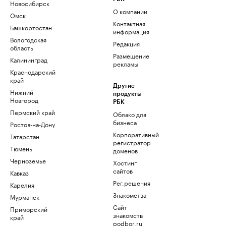
Новосибирск
О компании
Омск
Контактная
Башкортостан
информация
Вологодская
Редакция
область
Размещение
Калининград
рекламы
Краснодарский
край
Другие
Нижний
продукты
Новгород
РБК
Пермский край
Облако для
бизнеса
Ростов-на-Дону
Корпоративный
Татарстан
регистратор
Тюмень
доменов
Черноземье
Хостинг
сайтов
Кавказ
Рег.решения
Карелия
Знакомства
Мурманск
Сайт
Приморский
знакомств
край
podbor.ru