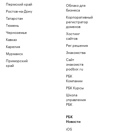
Пермский край
Облако для
бизнеса
Ростов-на-Дону
Корпоративный
Татарстан
регистратор
Тюмень
доменов
Черноземье
Хостинг
сайтов
Кавказ
Рег.решения
Карелия
Знакомства
Мурманск
Сайт
Приморский
знакомств
край
podbor.ru
РБК
Компании
РБК Курсы
Школа
управления
РБК
РБК
Новости
iOS