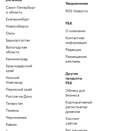
регионов
Уведомления
Санкт-Петербург
RSS Новости
и область
Екатеринбург
РБК
Новосибирск
О компании
Омск
Контактная
Башкортостан
информация
Вологодская
Редакция
область
Размещение
Калининград
рекламы
Краснодарский
край
Другие
Нижний
продукты
Новгород
РБК
Пермский край
Облако для
бизнеса
Ростов-на-Дону
Корпоративный
Татарстан
регистратор
Тюмень
доменов
Черноземье
Хостинг
сайтов
Кавказ
Рег.решения
Карелия