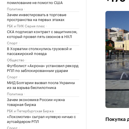
помилование не помогло США
Политика
Зачем инвестировать в торговые
пространства на первых этажах
РБК и ПИК Серия плюс
СКА подписал контракт с защитником,
который провел пять сезонов в НХЛ
Спорт
В Хорватии столкнулись грузовой и
пассажирский поезда
Общество
Футболист «Акрона» установил рекорд
РПЛ по заблокированным ударам
Спорт
МИД Болгарии вызвал посла Украины
из-за взрыва беспилотника
Политика
Зачем экономике России нужна
товарная биржа
РБК и Петербургская Биржа
«Локомотив» сыграл нулевую ничью с
Покупка 
аутсайдером РПЛ
Спорт