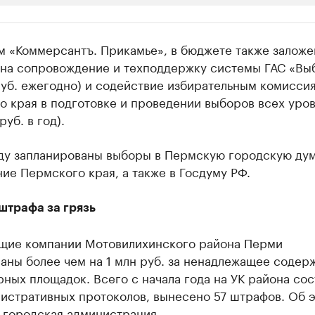
ии
м «Коммерсантъ. Прикамье», в бюджете также залож
шие производители и продавцы медийной п
 на сопровождение и техподдержку системы ГАС «Вы
руб. ежегодно) и содействие избирательным комисси
 с информацией в каталоге
о края в подготовке и проведении выборов всех уро
руб. в год).
оду запланированы выборы в Пермскую городскую дум
ие Пермского края, а также в Госдуму РФ.
штрафа за грязь
щие компании Мотовилихинского района Перми
аны более чем на 1 млн руб. за ненадлежащее содер
ных площадок. Всего с начала года на УК района со
нистративных протоколов, вынесено 57 штрафов. Об 
 городская администрация.