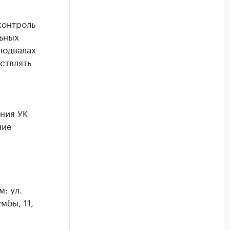
контроль
ьных
подвалах
ствлять
ния УК
ние
: ул.
мбы, 11,