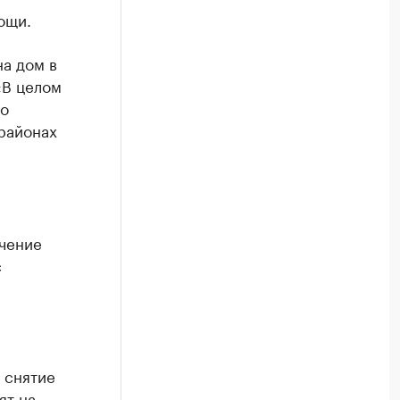
ощи.
на дом в
«В целом
до
районах
ючение
с
 снятие
ят на