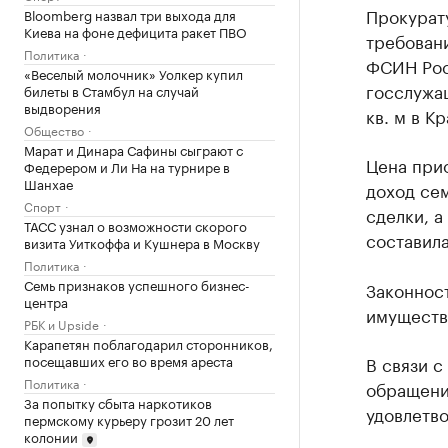
Прокурат
Bloomberg назвал три выхода для
Киева на фоне дефицита ракет ПВО
требовани
Политика
ФСИН Рос
«Веселый молочник» Уолкер купил
госслужа
билеты в Стамбул на случай
выдворения
кв. м в К
Общество
Марат и Динара Сафины сыграют с
Цена при
Федерером и Ли На на турнире в
Шанхае
доход се
Спорт
сделки, а
ТАСС узнал о возможности скорого
составила
визита Уиткоффа и Кушнера в Москву
Политика
Семь признаков успешного бизнес-
Законност
центра
имуществ
РБК и Upside
Карапетян поблагодарил сторонников,
посещавших его во время ареста
В связи с
Политика
обращени
За попытку сбыта наркотиков
удовлетв
пермскому курьеру грозит 20 лет
колонии