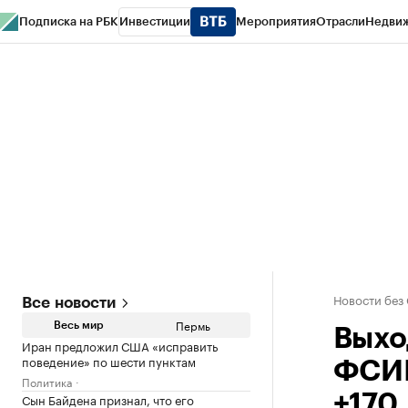
Подписка на РБК
Инвестиции
Мероприятия
Отрасли
Недви
РБК Курсы
РБК Life
Тренды
Визионеры
Национальные проекты
Горо
Спецпроекты СПб
Конференции СПб
Спецпроекты
Проверка конт
Новости без
Все новости
Пермь
Весь мир
Выхо
Иран предложил США «исправить
поведение» по шести пунктам
ФСИН
Политика
Сын Байдена признал, что его
+170