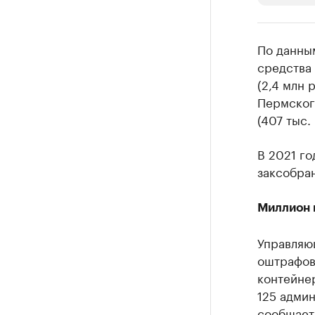
РБК Компан
По данны
Крупней
средства
(2,4 млн 
Ознакомьтесь
Пермског
(407 тыс. 
В 2021 г
заксобран
Миллион 
Управляю
оштрафов
контейнер
125 адми
сообщает