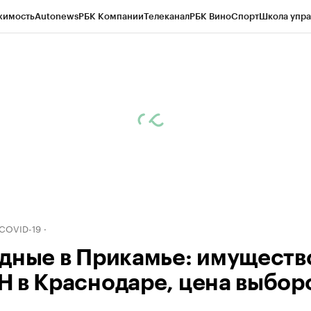
жимость
Autonews
РБК Компании
Телеканал
РБК Вино
Спорт
Школа упра
д
Стиль
Крипто
РБК Бизнес-среда
Дискуссионный клуб
Исследования
К
рагентов
Политика
Экономика
Бизнес
Технологии и медиа
Финансы
Рын
 COVID-19
дные в Прикамье: имуществ
 в Краснодаре, цена выбор