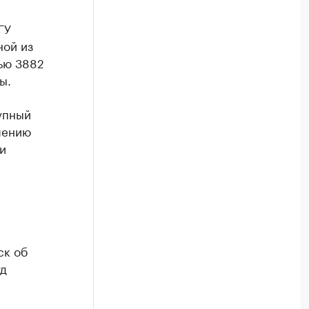
ГУ
ной из
ью 3882
ы.
упный
шению
и
ск об
уд