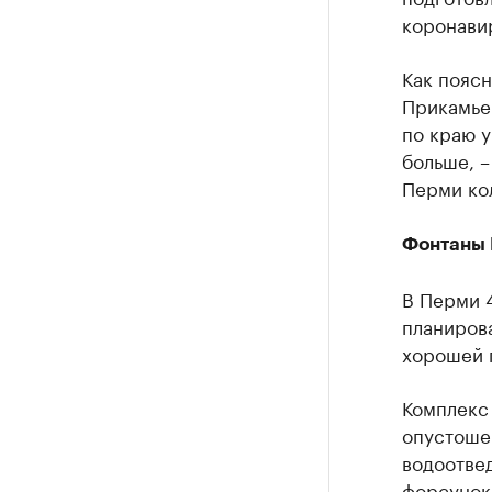
коронавир
Как поясн
Прикамье
по краю у
больше, –
Перми кол
Фонтаны 
В Перми 4
планирова
хорошей 
Комплекс
опустоше
водоотвед
форсунок,