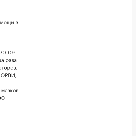
омощи в
ы
70-09-
ра раза
аторов,
 ОРВИ,
 мазков
00