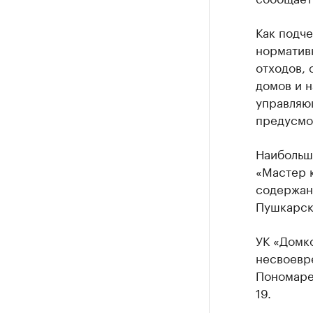
Как подч
норматив
отходов, 
домов и 
управляю
предусмо
Наибольш
«Мастер 
содержани
Пушкарско
УК «Домко
несвоевр
Пономарев
19.