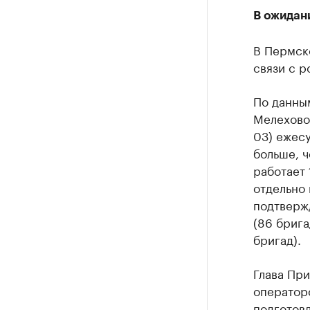
В ожидан
В Пермск
связи с р
По данны
Мелеховой
03) ежесу
больше, ч
работает
отдельно
подтверж
(86 брига
бригад).
Глава Пр
операторо
подготовл