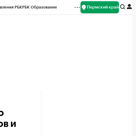
Пермский край
вления РБК
РБК Образование
редитные рейтинги
Франшизы
Газета
ок наличной валюты
о
ов и