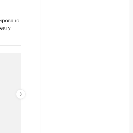
нировано
оекту