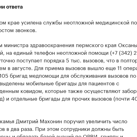
ии ответа
ом крае усилена службы неотложной медицинской п
остом звонков.
м министра здравоохранения пермского края Оксан
, на единый телефон неотложной помощи (+7 (342) 2
точно поступает порядка 5 тыс. вызовов, что в полто
ем в августе. Для приема вызовов вышло еще 11 опер
 105 бригад медпомощи для обслуживания вызовов по
 выделены мобильные бригады для пациентов с
денным ковидом, которые также осуществляют забор
д) и отдельные бригады для прочих вызовов (почти 4
икамья Дмитрий Махонин поручил увеличить число
в в два раза. При этом сотрудники должны быть
ены и обладать базой знаний по ОРВИ, гриппу и