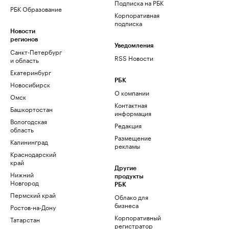
Подписка на РБК
РБК Образование
Корпоративная
подписка
Новости
регионов
Уведомления
Санкт-Петербург
RSS Новости
и область
Екатеринбург
РБК
Новосибирск
О компании
Омск
Контактная
Башкортостан
информация
Вологодская
Редакция
область
Размещение
Калининград
рекламы
Краснодарский
край
Другие
Нижний
продукты
Новгород
РБК
Пермский край
Облако для
бизнеса
Ростов-на-Дону
Корпоративный
Татарстан
регистратор