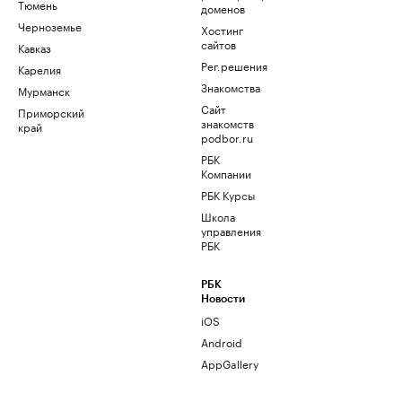
Тюмень
доменов
Черноземье
Хостинг
сайтов
Кавказ
Рег.решения
Карелия
Знакомства
Мурманск
Сайт
Приморский
знакомств
край
podbor.ru
РБК
Компании
РБК Курсы
Школа
управления
РБК
РБК
Новости
iOS
Android
AppGallery