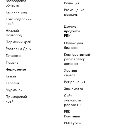
Вологодская
Редакция
область
Размещение
Калининград
рекламы
Краснодарский
край
Другие
Нижний
продукты
Новгород
РБК
Пермский край
Облако для
бизнеса
Ростов-на-Дону
Корпоративный
Татарстан
регистратор
Тюмень
доменов
Черноземье
Хостинг
сайтов
Кавказ
Рег.решения
Карелия
Знакомства
Мурманск
Сайт
Приморский
знакомств
край
podbor.ru
РБК
Компании
РБК Курсы