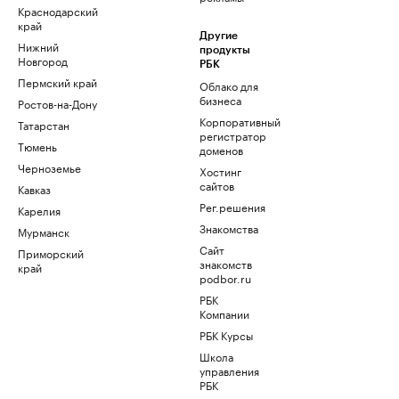
Краснодарский
край
Другие
Нижний
продукты
Новгород
РБК
Пермский край
Облако для
бизнеса
Ростов-на-Дону
Корпоративный
Татарстан
регистратор
Тюмень
доменов
Черноземье
Хостинг
сайтов
Кавказ
Рег.решения
Карелия
Знакомства
Мурманск
Сайт
Приморский
знакомств
край
podbor.ru
РБК
Компании
РБК Курсы
Школа
управления
РБК