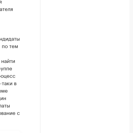
й
ателя
андидаты
 по тем
 найти
руппе
роцесс
-таки в
оме
щин
латы
ование с