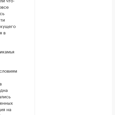
ли что-
овсе
сь
йти
екущего
я в
рикамья
условиям
в
одна
ались
шенных
ия на