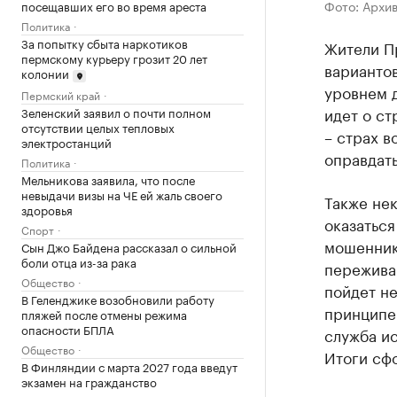
Фото: Архи
посещавших его во время ареста
Политика
За попытку сбыта наркотиков
Жители Пр
пермскому курьеру грозит 20 лет
вариантов
колонии
уровнем д
Пермский край
идет о ст
Зеленский заявил о почти полном
отсутствии целых тепловых
– страх в
электростанций
оправдать
Политика
Мельникова заявила, что после
невыдачи визы на ЧЕ ей жаль своего
Также не
здоровья
оказаться
Спорт
мошеннико
Сын Джо Байдена рассказал о сильной
боли отца из-за рака
переживаю
Общество
пойдет не
В Геленджике возобновили работу
принципе
пляжей после отмены режима
опасности БПЛА
служба ис
Общество
Итоги сф
В Финляндии с марта 2027 года введут
экзамен на гражданство