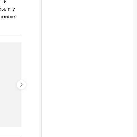
- и
были у
поиска