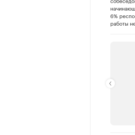
собеседо
начинающ
6% респон
работы не