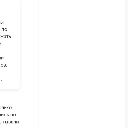
ны
 по
ижать
и
и
ий
ов,
.
олько
лись не
пытывали