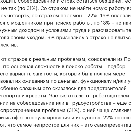
ходить собеседование и страх остаться без денег, ес
 не так (по 31%). Со страхом не найти новую работу в
сь четверть, со страхом перемен – 22%. 16% опасали
ся с мошенником при поиске работы, по 13% – не на
нужным доходом и условиями труда и разочаровать т
еля своим уходом. 9% признались в страхе не влитьс
лектив.
от страхов к реальным проблемам, соискатели из П
 что основная сложность в поиске работы – подбор
го варианта занятости, который бы в полной мере
вовал их ожиданиям по деньгам, функционалу и/или 
собенно сложным это оказалось для представителей
 спорта и красоты. Частые отказы от работодателей 
нии на собеседование или в трудоустройстве – еще 
спространенная проблема (31%), с ней чаще сталкив
ли из сфер консультирования и искусства. 22% опро
т, что самое непростое для них – это самопрезентац