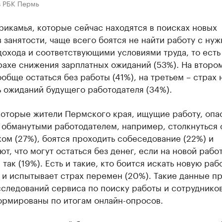
в РБК Пермь
икамья, которые сейчас находятся в поисках новых
 занятости, чаще всего боятся не найти работу с ну
охода и соответствующими условиями труда, то есть
рахе снижения зарплатных ожиданий (53%). На второ
ообще остаться без работы (41%), на третьем – страх 
 ожиданий будущего работодателя (34%).
которые жители Пермского края, ищущие работу, опа
 обманутыми работодателем, например, столкнуться 
м (27%), боятся проходить собеседование (22%) и
т, что могут остаться без денег, если на новой работ
 так (19%). Есть и такие, кто боится искать новую раб
 и испытывает страх перемен (20%). Такие данные п
следований сервиса по поиску работы и сотрудников
ормированы по итогам онлайн-опросов.