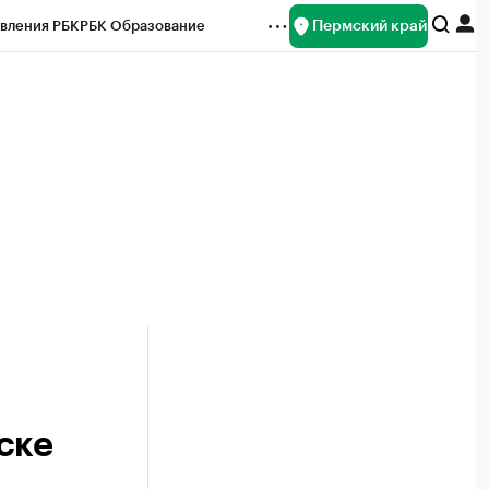
Пермский край
вления РБК
РБК Образование
редитные рейтинги
Франшизы
Газета
ок наличной валюты
ске