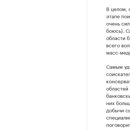
РБК Компан
В целом, 
Крупней
этапе пои
очень сил
Ознакомьтесь
боюсь). 
области б
всего вол
масс-меди
Самым уд
соискател
консерва
областей 
банковски
них боль
добычи с
специалис
поговорит