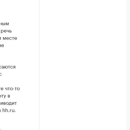
жным
 речь
м месте
не
саются
с
е что-то
оту в
риводит
 hh.ru.