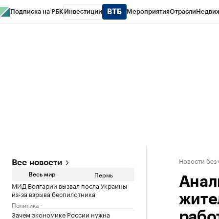
Подписка на РБК
Инвестиции
Мероприятия
Отрасли
Недви
РБК Курсы
РБК Life
Тренды
Визионеры
Национальные проекты
Горо
Спецпроекты СПб
Конференции СПб
Спецпроекты
Проверка конт
Новости без
Все новости
Пермь
Весь мир
Анал
МИД Болгарии вызвал посла Украины
из-за взрыва беспилотника
жите
Политика
Зачем экономике России нужна
рабо