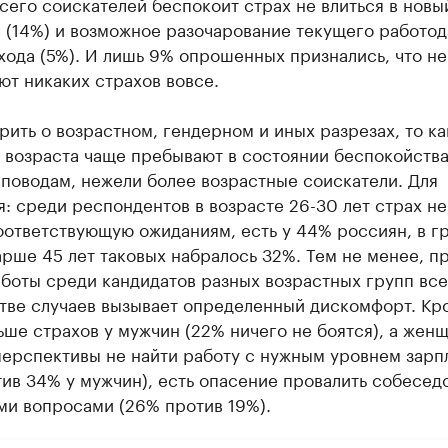
его соискателей беспокоит страх не влиться в новы
 (14%) и возможное разочарование текущего работод
ухода (5%). И лишь 9% опрошенных признались, что не
т никаких страхов вовсе.
рить о возрастном, гендерном и иных разрезах, то к
 возраста чаще пребывают в состоянии беспокойства
поводам, нежели более возрастные соискатели. Для
: среди респондентов в возрасте 26-30 лет страх не
оответствующую ожиданиям, есть у 44% россиян, в г
рше 45 лет таковых набралось 32%. Тем не менее, п
боты среди кандидатов разных возрастных групп все
тве случаев вызывает определенный дискомфорт. Кр
ьше страхов у мужчин (22% ничего не боятся), а жен
перспективы не найти работу с нужным уровнем зарп
ив 34% у мужчин), есть опасение провалить собесед
ми вопросами (26% против 19%).