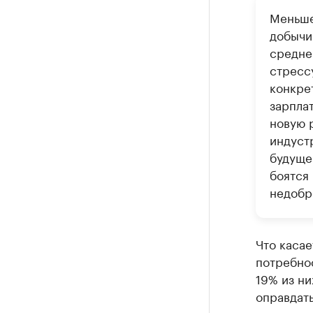
Меньше
добычи
средне
стрессу
конкре
зарплат
новую 
индуст
будуще
боятся
недобр
Что касае
потребнос
19% из ни
оправдать