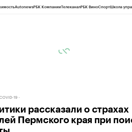
жимость
Autonews
РБК Компании
Телеканал
РБК Вино
Спорт
Школа упра
д
Стиль
Крипто
РБК Бизнес-среда
Дискуссионный клуб
Исследования
К
рагентов
Политика
Экономика
Бизнес
Технологии и медиа
Финансы
Рын
 COVID-19
итики рассказали о страхах
лей Пермского края при пои
ты