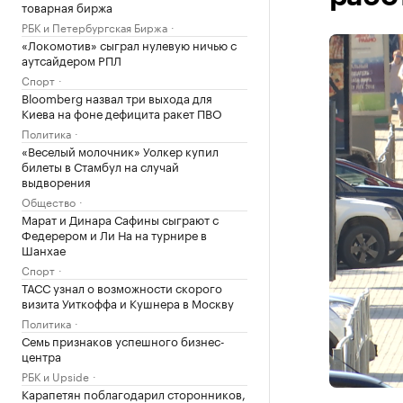
товарная биржа
РБК и Петербургская Биржа
«Локомотив» сыграл нулевую ничью с
аутсайдером РПЛ
Спорт
Bloomberg назвал три выхода для
Киева на фоне дефицита ракет ПВО
Политика
«Веселый молочник» Уолкер купил
билеты в Стамбул на случай
выдворения
Общество
Марат и Динара Сафины сыграют с
Федерером и Ли На на турнире в
Шанхае
Спорт
ТАСС узнал о возможности скорого
визита Уиткоффа и Кушнера в Москву
Политика
Семь признаков успешного бизнес-
центра
РБК и Upside
Карапетян поблагодарил сторонников,