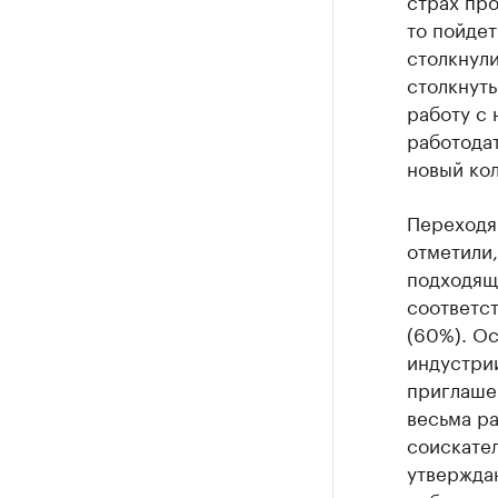
страх про
то пойдет
столкнули
столкнуть
работу с 
работодат
новый кол
Переходя 
отметили,
подходяще
соответст
(60%). О
индустрии
приглаше
весьма ра
соискате
утверждаю