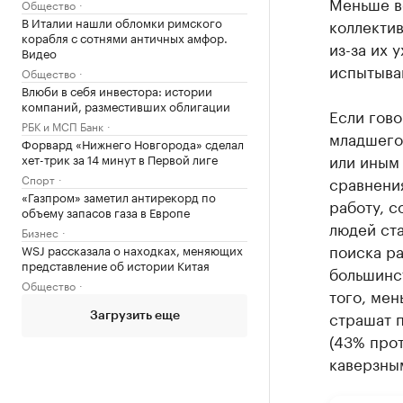
Меньше вс
Общество
В Италии нашли обломки римского
коллектив
корабля с сотнями античных амфор.
из-за их 
Видео
испытываю
Общество
Влюби в себя инвестора: истории
компаний, разместивших облигации
Если гово
РБК и МСП Банк
младшего
Форвард «Нижнего Новгорода» сделал
или иным 
хет-трик за 14 минут в Первой лиге
Спорт
сравнения
«Газпром» заметил антирекорд по
работу, с
объему запасов газа в Европе
людей ста
Бизнес
поиска ра
WSJ рассказала о находках, меняющих
представление об истории Китая
большинс
Общество
того, мен
страшат 
Загрузить еще
(43% прот
каверзны