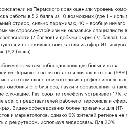
ии
соискатели из Пермского края оценили уровень комф
шие производители и продавцы медийной п
ска работы в 5,2 балла из 10 возможных (где 1 – исп
ьный стресс, сильно переживаю; 10 – вообще ничего
 с информацией в каталоге
Самыми стрессоустойчивыми оказались специалисты 
езопасности (7 баллов) и добычи сырья (7,1 балла). С
нуются и переживают соискатели из сфер ИТ, искусс
а (5,2 балла).
обным форматом собеседования для большинства
ей из Пермского края остается личная встреча (58%)
тивны в этом плане соискатели из профессиональных
автомобильного бизнеса, науки и образования, а так
е служащие. Разговор по телефону устраивает 17%, 
ше всего представителей рабочего персонала и сфер
ырья. Видео-собеседования более привычны для ИТ-
тов и маркетологов, однако 6% жителей региона не 
ь с рекрутером, используя видеосвязь. Для 20%