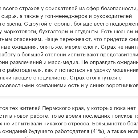
 всего страхов у соискателей из сфер безопасности,
 сырья, а также у топ-менеджеров и руководителей
го звена. С другой стороны, больше всего подверже
 маркетологи, бухгалтеры и студенты. Есть нюансы и
тным опасениям. Чаще переживают, что придется сн
ные ожидания, опять же, маркетологи. Страх не найт
работу в большей степени испытывают представител
рии развлечений и масс-медиа. Не оправдать ожидан
го работодателя, как и попасться на удочку мошенник
 начинающие специалисты. Страх столкнуться с
осовестными компаниями есть и у синих воротничков
тся тех жителей Пермского края, у которых пока нет
ти в новой работе, то во время последних поисков т
х не испытывали никакого стресса. Большинство боя
 ожиданий будущего работодателя (41%), а также ис