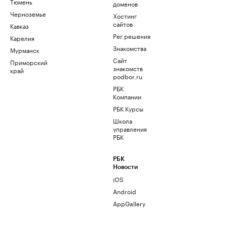
Тюмень
доменов
Черноземье
Хостинг
сайтов
Кавказ
Рег.решения
Карелия
Знакомства
Мурманск
Сайт
Приморский
знакомств
край
podbor.ru
РБК
Компании
РБК Курсы
Школа
управления
РБК
РБК
Новости
iOS
Android
AppGallery