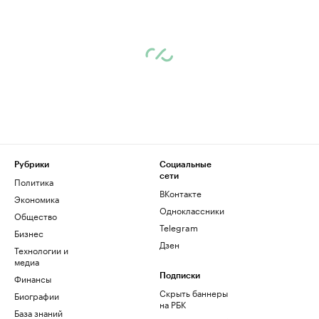
Рубрики
Социальные
сети
Политика
ВКонтакте
Экономика
Одноклассники
Общество
Telegram
Бизнес
Дзен
Технологии и
медиа
Финансы
Подписки
Скрыть баннеры
Биографии
на РБК
База знаний