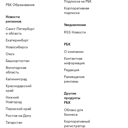
Подписка на РБК
РБК Образование
Корпоративная
подписка
Новости
регионов
Уведомления
Санкт-Петербург
RSS Новости
и область
Екатеринбург
РБК
Новосибирск
О компании
Омск
Контактная
Башкортостан
информация
Вологодская
Редакция
область
Размещение
Калининград
рекламы
Краснодарский
край
Другие
Нижний
продукты
Новгород
РБК
Пермский край
Облако для
бизнеса
Ростов-на-Дону
Корпоративный
Татарстан
регистратор