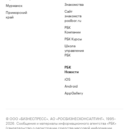
Знакомства
Мурманск
Сайт
Приморский
знакомств
край
podbor.ru
РБК
Компании
РБК Курсы
Школа
управления
РБК
РБК
Новости
iOS
Android
AppGallery
© ООО «БИЗНЕСПРЕСС», АО «РОСБИЗНЕСКОНСАЛТИНГ», 1995–
2026. Сообщения и материалы информационного агентства «РБК»
(свидетельство о регистрации средства массовой информации