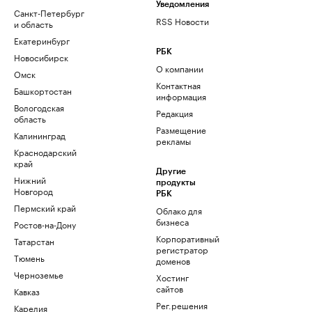
Уведомления
Санкт-Петербург
RSS Новости
и область
Екатеринбург
РБК
Новосибирск
О компании
Омск
Контактная
Башкортостан
информация
Вологодская
Редакция
область
Размещение
Калининград
рекламы
Краснодарский
край
Другие
Нижний
продукты
Новгород
РБК
Пермский край
Облако для
бизнеса
Ростов-на-Дону
Корпоративный
Татарстан
регистратор
Тюмень
доменов
Черноземье
Хостинг
сайтов
Кавказ
Рег.решения
Карелия