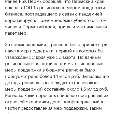
Ранее РБК Пермь сообщал, что Пермский край
вошел в ТОП-15 регионов по мерам поддержки
Крупнейшие производители и
Страховые к
бизнеса, пострадавшего в связи с пандемией
продавцы медийной продукции
присутствую
коронавируса. Причем восемь субъектов, в том
Ознакомьтесь с информацией в каталоге
Посмотрите в ката
числе и Пермский край, приняли максимальный
пакет мер.
За время пандемии в регионе было принято три
пакета мер поддержки, первый из которых был
утвержден ЗС края уже 30 марта. По данным
региональных властей на прямые финансовые
меры поддержки в бюджете региона было
предусмотрено
более 1,1 млрд руб
. Выпадающие
доходы регионального бюджета (налоговые
меры поддержки) составили около 1,5 млрд руб.
Региональный перечень наиболее пострадавших
отраслей экономики дополнил федеральный в
части предоставления мер поддержки. Таким
образом, по оценке правительства региона, на