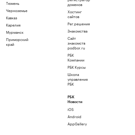
Тюмень
доменов
Черноземье
Хостинг
сайтов
Кавказ
Рег.решения
Карелия
Знакомства
Мурманск
Сайт
Приморский
знакомств
край
podbor.ru
РБК
Компании
РБК Курсы
Школа
управления
РБК
РБК
Новости
iOS
Android
AppGallery