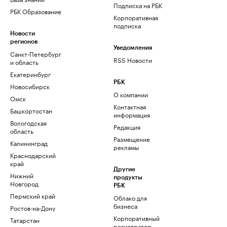
Подписка на РБК
РБК Образование
Корпоративная
подписка
Новости
регионов
Уведомления
Санкт-Петербург
RSS Новости
и область
Екатеринбург
РБК
Новосибирск
О компании
Омск
Контактная
Башкортостан
информация
Вологодская
Редакция
область
Размещение
Калининград
рекламы
Краснодарский
край
Другие
Нижний
продукты
Новгород
РБК
Пермский край
Облако для
бизнеса
Ростов-на-Дону
Корпоративный
Татарстан
регистратор