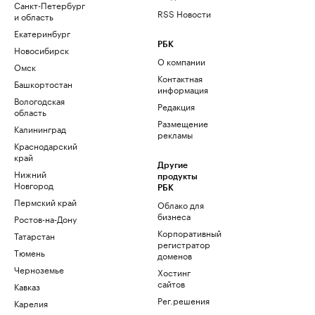
Санкт-Петербург
RSS Новости
и область
Екатеринбург
РБК
Новосибирск
О компании
Омск
Контактная
Башкортостан
информация
Вологодская
Редакция
область
Размещение
Калининград
рекламы
Краснодарский
край
Другие
Нижний
продукты
Новгород
РБК
Пермский край
Облако для
бизнеса
Ростов-на-Дону
Корпоративный
Татарстан
регистратор
Тюмень
доменов
Черноземье
Хостинг
сайтов
Кавказ
Рег.решения
Карелия