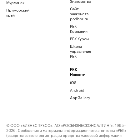
Знакомства
Мурманск
Сайт
Приморский
знакомств
край
podbor.ru
РБК
Компании
РБК Курсы
Школа
управления
РБК
РБК
Новости
iOS
Android
AppGallery
© ООО «БИЗНЕСПРЕСС», АО «РОСБИЗНЕСКОНСАЛТИНГ», 1995–
2026. Сообщения и материалы информационного агентства «РБК»
(свидетельство о регистрации средства массовой информации
выдано Федеральной службой по надзору в сфере связи,