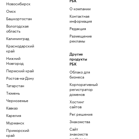
РБК
Новосибирск
О компании
Омск
Контактная
Башкортостан
информация
Вологодская
Редакция
область
Размещение
Калининград
рекламы
Краснодарский
край
Другие
Нижний
продукты
Новгород
РБК
Пермский край
Облако для
бизнеса
Ростов-на-Дону
Корпоративный
Татарстан
регистратор
Тюмень
доменов
Черноземье
Хостинг
сайтов
Кавказ
Рег.решения
Карелия
Знакомства
Мурманск
Сайт
Приморский
знакомств
край
podbor.ru