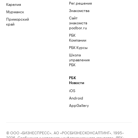
Рег.решения
Карелия
Знакомства
Мурманск
Сайт
Приморский
знакомств
край
podbor.ru
РБК
Компании
РБК Курсы
Школа
управления
РБК
РБК
Новости
iOS
Android
AppGallery
© ООО «БИЗНЕСПРЕСС», АО «РОСБИЗНЕСКОНСАЛТИНГ», 1995–
2026. Сообщения и материалы информационного агентства «РБК»