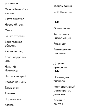
регионов
Уведомления
Санкт-Петербург
RSS Новости
и область
Екатеринбург
РБК
Новосибирск
О компании
Омск
Контактная
Башкортостан
информация
Вологодская
Редакция
область
Размещение
Калининград
рекламы
Краснодарский
край
Другие
Нижний
продукты
Новгород
РБК
Пермский край
Облако для
бизнеса
Ростов-на-Дону
Корпоративный
Татарстан
регистратор
Тюмень
доменов
Черноземье
Хостинг
сайтов
Кавказ