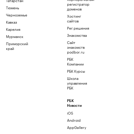
Татарстан
регистратор
Тюмень
доменов
Черноземье
Хостинг
сайтов
Кавказ
Рег.решения
Карелия
Знакомства
Мурманск
Сайт
Приморский
знакомств
край
podbor.ru
РБК
Компании
РБК Курсы
Школа
управления
РБК
РБК
Новости
iOS
Android
AppGallery