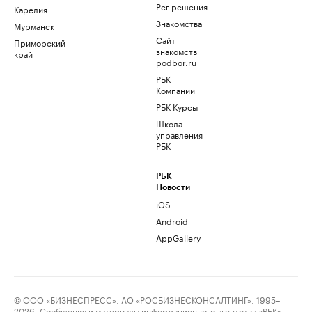
Рег.решения
Карелия
Знакомства
Мурманск
Сайт
Приморский
знакомств
край
podbor.ru
РБК
Компании
РБК Курсы
Школа
управления
РБК
РБК
Новости
iOS
Android
AppGallery
© ООО «БИЗНЕСПРЕСС», АО «РОСБИЗНЕСКОНСАЛТИНГ», 1995–
2026. Сообщения и материалы информационного агентства «РБК»