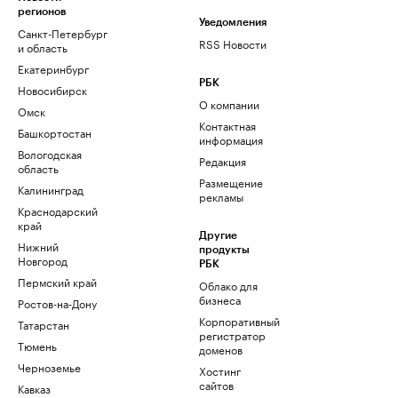
регионов
Уведомления
Санкт-Петербург
RSS Новости
и область
Екатеринбург
РБК
Новосибирск
О компании
Омск
Контактная
Башкортостан
информация
Вологодская
Редакция
область
Размещение
Калининград
рекламы
Краснодарский
край
Другие
Нижний
продукты
Новгород
РБК
Пермский край
Облако для
бизнеса
Ростов-на-Дону
Корпоративный
Татарстан
регистратор
Тюмень
доменов
Черноземье
Хостинг
сайтов
Кавказ