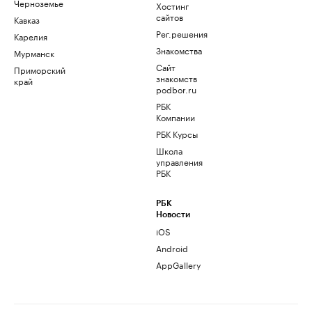
Черноземье
Хостинг
сайтов
Кавказ
Рег.решения
Карелия
Знакомства
Мурманск
Сайт
Приморский
знакомств
край
podbor.ru
РБК
Компании
РБК Курсы
Школа
управления
РБК
РБК
Новости
iOS
Android
AppGallery