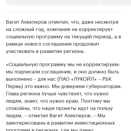
Вагит Алекперов отметил, что, даже несмотря
РБК Компании
РБК Компании
на сложный год, компания не корректирует
Крупнейшие производители и
Страховые к
социальную программу на текущий период, а в
продавцы медийной продукции
присутствую
рамках нового соглашения продолжит
Ознакомьтесь с информацией в каталоге
Посмотрите в ката
участвовать в развитии региона.
«Социальную программу мы не корректируем:
мы подписали соглашение, и оно должно быть
выполнено – для нас (ПАО «ЛУКОЙЛ» – РБК
Пермь) это важно. Мы доверяем губернаторам.
Глава региона лучше чувствует, что нужно
людям, знает, что нужно краю. Поэтому мы
спокойны, что наши проекты идут на пользу
людям, – отметил Вагит Алекперов. – Мы
заинтересованы в развитии инвестиционных
программ в регионах, где мы давно