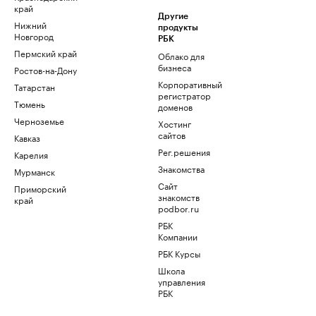
край
Другие
Нижний
продукты
Новгород
РБК
Пермский край
Облако для
бизнеса
Ростов-на-Дону
Корпоративный
Татарстан
регистратор
Тюмень
доменов
Черноземье
Хостинг
сайтов
Кавказ
Рег.решения
Карелия
Знакомства
Мурманск
Сайт
Приморский
знакомств
край
podbor.ru
РБК
Компании
РБК Курсы
Школа
управления
РБК