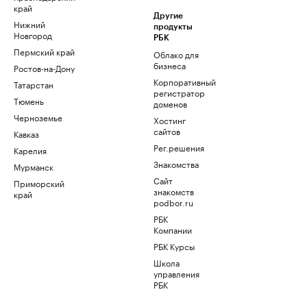
край
Другие
Нижний
продукты
Новгород
РБК
Пермский край
Облако для
бизнеса
Ростов-на-Дону
Корпоративный
Татарстан
регистратор
Тюмень
доменов
Черноземье
Хостинг
сайтов
Кавказ
Рег.решения
Карелия
Знакомства
Мурманск
Сайт
Приморский
знакомств
край
podbor.ru
РБК
Компании
РБК Курсы
Школа
управления
РБК