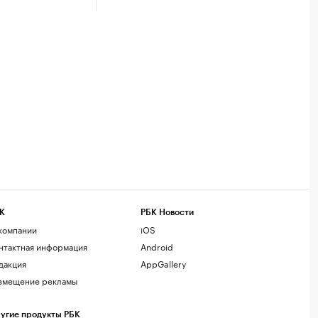
К
РБК Новости
компании
iOS
нтактная информация
Android
дакция
AppGallery
змещение рекламы
угие продукты РБК