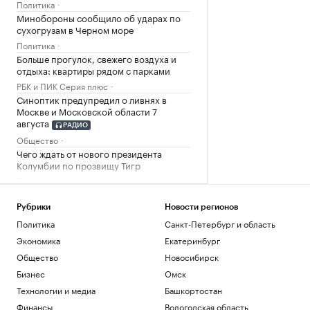
Политика
Минобороны сообщило об ударах по
сухогрузам в Черном море
Политика
Больше прогулок, свежего воздуха и
отдыха: квартиры рядом с парками
РБК и ПИК Серия плюс
Синоптик предупредил о ливнях в
Москве и Московской области 7
августа
РАДИО
Общество
Чего ждать от нового президента
Колумбии по прозвищу Тигр
Политика
Треть россиян работают не по
специальности. Как это влияет на
Рубрики
Новости регионов
экономику
Политика
Санкт-Петербург и область
Подписка на РБК
Экономика
Екатеринбург
Общество
Новосибирск
Загрузить еще
Бизнес
Омск
Технологии и медиа
Башкортостан
Финансы
Вологодская область