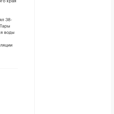
го края
ял 38-
-Тары
ся воды
иляции