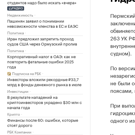
студентов надо было искать «вчера»
РАДИО
Пермский
Недвижимость
Пашинян заявил о понимании
заключени
невозможности членства в ЕС и ЕАЭС
обвиняетс
Политика
263 УК Р
Иран предложил запретить проход
судов США через Ормузский пролив
внутренн
Политика
судном).
Корпоративный налог в ОАЭ: как не
повторить фатальные ошибки 2025
года
По версии
Подписка на РБК
незареги
Инвесторы вложили рекордные ₽33,7
не были 
млрд в фонды денежного рынка в июле
поясами, 
Инвестиции
В результате нападений на
криптоинвесторов украдено $30 млн с
При выпо
начала года
гидроцикл
Крипто
одного из
Финансы после 60: ошибки, которые
стоят дорого
РБК Компании