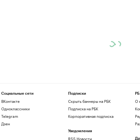
Социальные сети
Подписки
РБ
ВКонтакте
Скрыть баннеры на РБК
О 
Одноклассники
Подписка на РБК
Ко
Telegram
Корпоративная подписка
Ре
Дзен
Ра
Уведомления
RSS Новости
Др