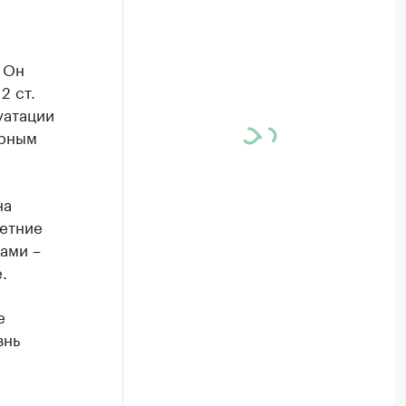
 Он
2 ст.
уатации
ерным
на
етние
ами –
.
е
знь