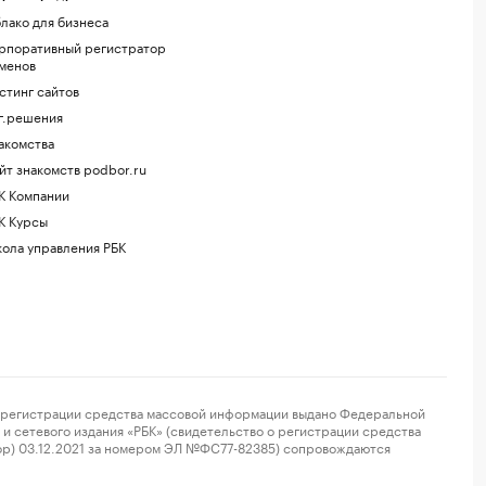
лако для бизнеса
рпоративный регистратор
менов
стинг сайтов
г.решения
акомства
йт знакомств podbor.ru
К Компании
К Курсы
ола управления РБК
регистрации средства массовой информации выдано Федеральной
и сетевого издания «РБК» (свидетельство о регистрации средства
ор) 03.12.2021 за номером ЭЛ №ФС77-82385) сопровождаются