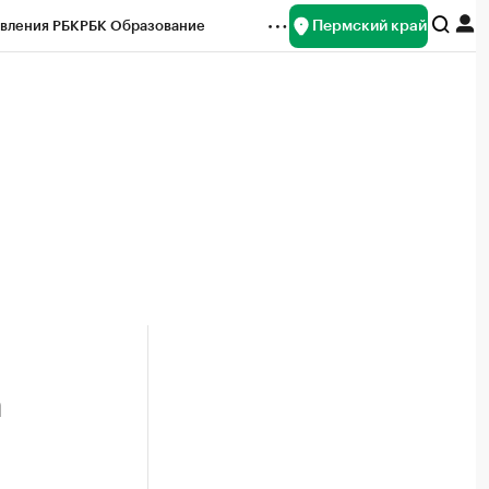
Пермский край
вления РБК
РБК Образование
редитные рейтинги
Франшизы
Газета
ок наличной валюты
а