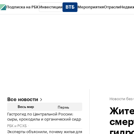
Подписка на РБК
Инвестиции
Мероприятия
Отрасли
Недви
РБК Курсы
РБК Life
Тренды
Визионеры
Национальные проекты
Горо
Спецпроекты СПб
Конференции СПб
Спецпроекты
Проверка конт
Новости без
Все новости
Пермь
Весь мир
Жите
Гастрогид по Центральной России:
сыры, крокодилы и органический сидр
смер
РБК и РСХБ
Эксперты объяснили, почему жилье для
гидр