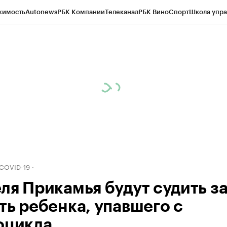
жимость
Autonews
РБК Компании
Телеканал
РБК Вино
Спорт
Школа упра
д
Стиль
Крипто
РБК Бизнес-среда
Дискуссионный клуб
Исследования
К
рагентов
Политика
Экономика
Бизнес
Технологии и медиа
Финансы
Рын
 COVID-19
ля Прикамья будут судить з
ть ребенка, упавшего с
оцикла