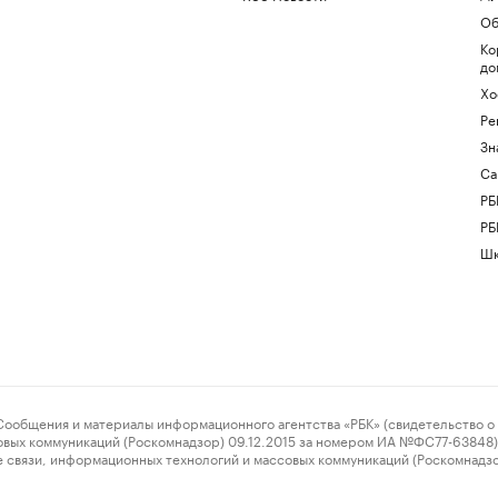
Об
Ко
до
Хо
Ре
Зн
Са
РБ
РБ
Шк
ения и материалы информационного агентства «РБК» (свидетельство о 
овых коммуникаций (Роскомнадзор) 09.12.2015 за номером ИА №ФС77-63848) 
 связи, информационных технологий и массовых коммуникаций (Роскомнадз