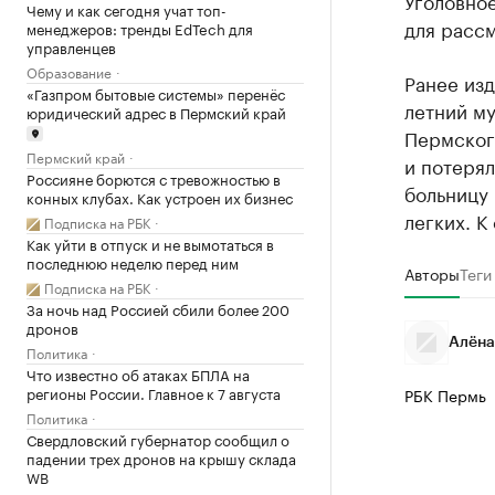
Уголовно
Чему и как сегодня учат топ-
для расс
менеджеров: тренды EdTech для
управленцев
Образование
Ранее из
«Газпром бытовые системы» перенёс
летний му
юридический адрес в Пермский край
Пермского
Пермский край
и потерял
Россияне борются с тревожностью в
больницу
конных клубах. Как устроен их бизнес
легких. К
Подписка на РБК
Как уйти в отпуск и не вымотаться в
последнюю неделю перед ним
Авторы
Теги
Подписка на РБК
За ночь над Россией сбили более 200
дронов
Алёна
Политика
Что известно об атаках БПЛА на
регионы России. Главное к 7 августа
РБК Пермь
Политика
Свердловский губернатор сообщил о
падении трех дронов на крышу склада
WB