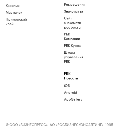
Рег.решения
Карелия
Знакомства
Мурманск
Сайт
Приморский
знакомств
край
podbor.ru
РБК
Компании
РБК Курсы
Школа
управления
РБК
РБК
Новости
iOS
Android
AppGallery
© ООО «БИЗНЕСПРЕСС», АО «РОСБИЗНЕСКОНСАЛТИНГ», 1995–