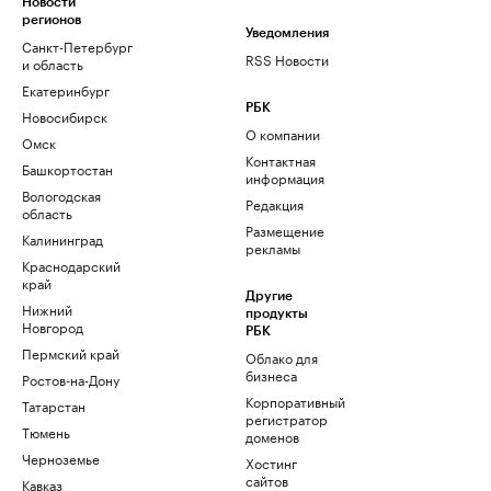
Новости
регионов
Уведомления
Санкт-Петербург
RSS Новости
и область
Екатеринбург
РБК
Новосибирск
О компании
Омск
Контактная
Башкортостан
информация
Вологодская
Редакция
область
Размещение
Калининград
рекламы
Краснодарский
край
Другие
Нижний
продукты
Новгород
РБК
Пермский край
Облако для
бизнеса
Ростов-на-Дону
Корпоративный
Татарстан
регистратор
Тюмень
доменов
Черноземье
Хостинг
сайтов
Кавказ