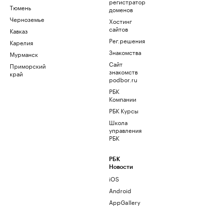
регистратор
Тюмень
доменов
Черноземье
Хостинг
сайтов
Кавказ
Рег.решения
Карелия
Знакомства
Мурманск
Сайт
Приморский
знакомств
край
podbor.ru
РБК
Компании
РБК Курсы
Школа
управления
РБК
РБК
Новости
iOS
Android
AppGallery