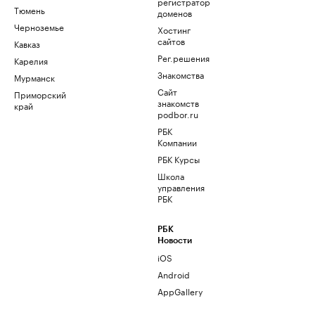
регистратор
Тюмень
доменов
Черноземье
Хостинг
сайтов
Кавказ
Рег.решения
Карелия
Знакомства
Мурманск
Сайт
Приморский
знакомств
край
podbor.ru
РБК
Компании
РБК Курсы
Школа
управления
РБК
РБК
Новости
iOS
Android
AppGallery