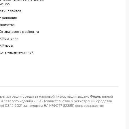
менов
стинг сайтов
г.решения
акомства
йт знакомств podbor.ru
К Компании
К Курсы
ола управления РБК
регистрации средства массовой информации выдано Федеральной
и сетевого издания «РБК» (свидетельство о регистрации средства
ор) 03.12.2021 за номером ЭЛ №ФС77-82385) сопровождаются