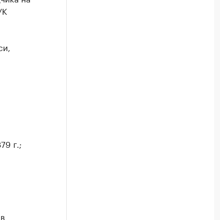
УК
си,
9 г.;
 в