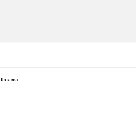
ии
шие производители и продавцы медийной п
 с информацией в каталоге
 Катаева