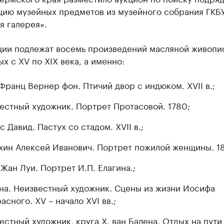
цию музейных предметов из музейного собрания ГКБ
я галерея».
ции подлежат восемь произведений масляной живопи
х с XV по XIX века, а именно:
Франц Вернер фон. Птичий двор с индюком. XVII в.;
естный художник. Портрет Протасовой. 1780;
с Давид. Пастух со стадом. XVII в.;
хин Алексей Иванович. Портрет пожилой женщины. 187
 Жан Луи. Портрет И.П. Елагина.;
на. Неизвестный художник. Сцены из жизни Иосифа
асного. XV – начало XVI вв.;
естный художник, круга Х. ван Балена. Отдых на пути