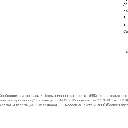
до
Хо
Ре
Зн
Са
РБ
РБ
Шк
ения и материалы информационного агентства «РБК» (свидетельство о 
овых коммуникаций (Роскомнадзор) 09.12.2015 за номером ИА №ФС77-63848) 
 связи, информационных технологий и массовых коммуникаций (Роскомнадз