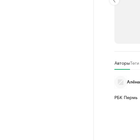
РБК Компан
Авторы
Теги
Крупней
Ознакомьтесь
Алёна
РБК Пермь