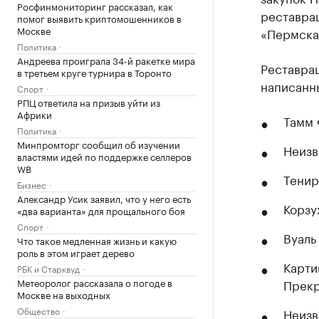
Росфинмониторинг рассказал, как
реставра
помог выявить криптомошенников в
Москве
«Пермска
Политика
Андреева проиграла 34-й ракетке мира
Реставра
в третьем круге турнира в Торонто
написанны
Спорт
РПЦ ответила на призыв уйти из
Африки
Тамм 
Политика
Минпромторг сообщил об изучении
Неизв
властями идей по поддержке селлеров
WB
Тенир
Бизнес
Александр Усик заявил, что у него есть
Корзу
«два варианта» для прощального боя
Спорт
Вуаль
Что такое медленная жизнь и какую
роль в этом играет дерево
Карти
РБК и Старквуд
Метеоролог рассказала о погоде в
Прекр
Москве на выходных
Общество
Неизв