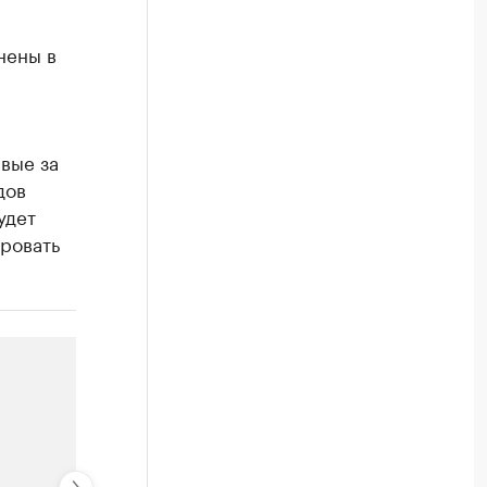
нены в
вые за
дов
удет
ировать