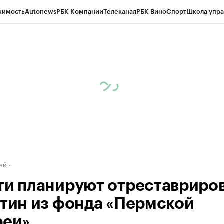
жимость
Autonews
РБК Компании
Телеканал
РБК Вино
Спорт
Школа упра
д
Стиль
Крипто
РБК Бизнес-среда
Дискуссионный клуб
Исследования
К
рагентов
Политика
Экономика
Бизнес
Технологии и медиа
Финансы
Рын
ай
ти планируют отреставриро
ртин из фонда «Пермской
реи»