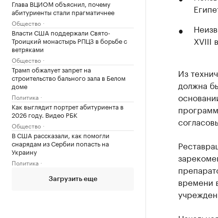
Глава ВЦИОМ объяснил, почему
Египет
абитуриенты стали прагматичнее
Общество
Неизв
Власти США поддержали Свято-
XVIII 
Троицкий монастырь РПЦЗ в борьбе с
ветряками
Общество
Трамп обжалует запрет на
Из технич
строительство бального зала в Белом
должна б
доме
основани
Политика
Как выглядит портрет абитуриента в
программ
2026 году. Видео РБК
согласовы
Общество
В США рассказали, как помогли
снарядам из Сербии попасть на
Реставра
Украину
зарекоме
Политика
препарат
времени 
Загрузить еще
учрежден
Начальная