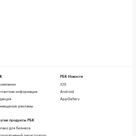
К
РБК Новости
компании
iOS
нтактная информация
Android
дакция
AppGallery
змещение рекламы
угие продукты РБК
лако для бизнеса
рпоративный регистратор