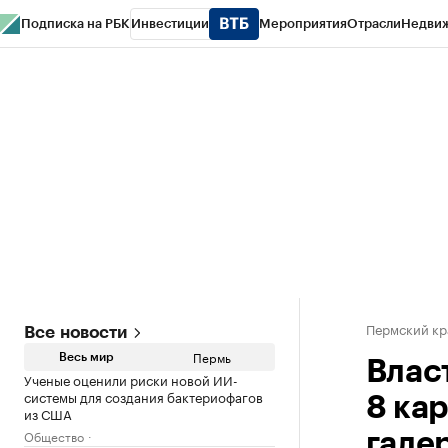
Подписка на РБК
Инвестиции
Мероприятия
Отрасли
Недви
РБК Курсы
РБК Life
Тренды
Визионеры
Национальные проекты
Горо
Спецпроекты СПб
Конференции СПб
Спецпроекты
Проверка конт
Пермский кр
Все новости
Пермь
Весь мир
Влас
Ученые оценили риски новой ИИ-
системы для создания бактериофагов
8 ка
из США
Общество
гале