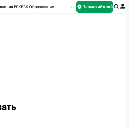
Пермский край
вления РБК
РБК Образование
редитные рейтинги
Франшизы
Газета
ок наличной валюты
вать