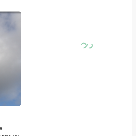
е
чика на