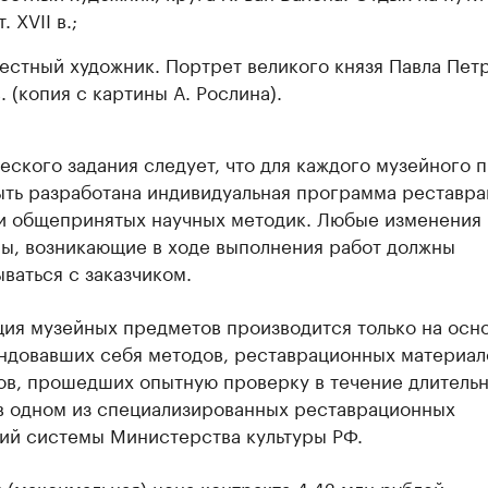
. XVII в.;
естный художник. Портрет великого князя Павла Пет
в. (копия с картины А. Рослина).
еского задания следует, что для каждого музейного 
ыть разработана индивидуальная программа реставра
и общепринятых научных методик. Любые изменения
ы, возникающие в ходе выполнения работ должны
ваться с заказчиком.
ция музейных предметов производится только на осн
ндовавших себя методов, реставрационных материал
ов, прошедших опытную проверку в течение длитель
в одном из специализированных реставрационных
ий системы Министерства культуры РФ.
 (максимальная) цена контракта 4,42 млн рублей.