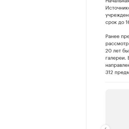
Источник
учрежден
срок до 1
Ранее пре
рассмотре
20 лет б
галереи. 
направлен
312 предм