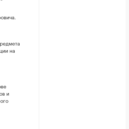
ровича.
предмета
ции на
ове
ов и
ного