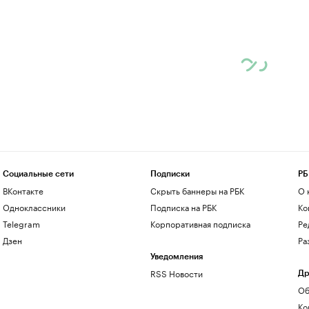
Социальные сети
Подписки
РБ
ВКонтакте
Скрыть баннеры на РБК
О 
Одноклассники
Подписка на РБК
Ко
Telegram
Корпоративная подписка
Ре
Дзен
Ра
Уведомления
RSS Новости
Др
Об
Ко