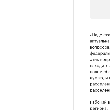
РБК Компан
«Надо ска
Крупней
актуальна
вопросов
Ознакомьтесь
федераль
этих вопр
находитс
целом об
думаю, и
расселен
расселен
Рабочий 
региона.