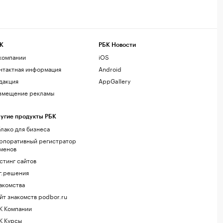
К
РБК Новости
компании
iOS
нтактная информация
Android
дакция
AppGallery
змещение рекламы
угие продукты РБК
лако для бизнеса
рпоративный регистратор
менов
стинг сайтов
г.решения
акомства
йт знакомств podbor.ru
К Компании
К Курсы