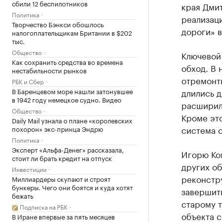
сбили 12 беспилотников
края Дми
Политика
реализац
Творчество Бэнкси обошлось
дороги» в
налогоплательщикам Британии в $202
тыс.
Общество
Ключевой
Как сохранить средства во времена
обход. В 
нестабильности рынков
отремонт
РБК и Сбер
В Баренцевом море нашли затонувшее
длились д
в 1942 году немецкое судно. Видео
расширили
Общество
Кроме эт
Daily Mail узнала о плане «королевских
система с
похорон» экс-принца Эндрю
Политика
Эксперт «Альфа-Денег» рассказала,
Игорю Ко
стоит ли брать кредит на отпуск
других о
Инвестиции
реконстру
Миллиардеры скупают и строят
бункеры. Чего они боятся и куда хотят
завершить
бежать
старому 
Подписка на РБК
объекта с
В Иране впервые за пять месяцев