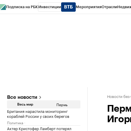
Подписка на РБК
Инвестиции
Мероприятия
Отрасли
Недви
РБК Курсы
РБК Life
Тренды
Визионеры
Национальные проекты
Горо
Спецпроекты СПб
Конференции СПб
Спецпроекты
Проверка конт
Новости без
Все новости
Пермь
Весь мир
Перм
Британия нарастила мониторинг
кораблей России у своих берегов
Игор
Политика
Актер Кристофер Ламберт потерял