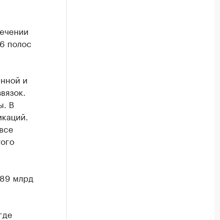
сечении
6 полос
нной и
вязок.
ы. В
икаций.
все
того
,89 млрд
где