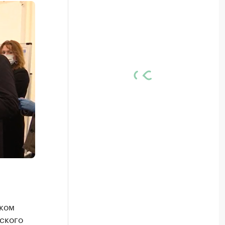
ском
ского