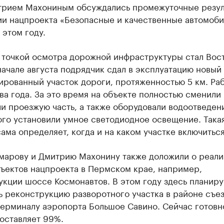
трием Махониным обсуждались промежуточные резул
ии нацпроекта «Безопасные и качественные автомоб
 этом году.
 точкой осмотра дорожной инфраструктуры стал Вос
начале августа подрядчик сдал в эксплуатацию новый
ированный участок дороги, протяженностью 5 км. Ра
ва года. За это время на объекте полностью сменили 
 проезжую часть, а также оборудовали водоотведен
ого установили умное светодиодное освещение. Така
ама определяет, когда и на каком участке включиться
марову и Дмитрию Махонину также доложили о реали
бъектов нацпроекта в Пермском крае, например,
кции шоссе Космонавтов. В этом году здесь планиру
 реконструкцию разворотного участка в районе съез
терминалу аэропорта Большое Савино. Сейчас готовн
оставляет 99%.