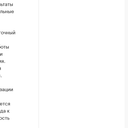
ьтаты
ильные
точный
боты
и
ия.
я
.
зации
ется
да к
ость