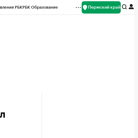
Пермский край
вления РБК
РБК Образование
редитные рейтинги
Франшизы
Газета
ок наличной валюты
л