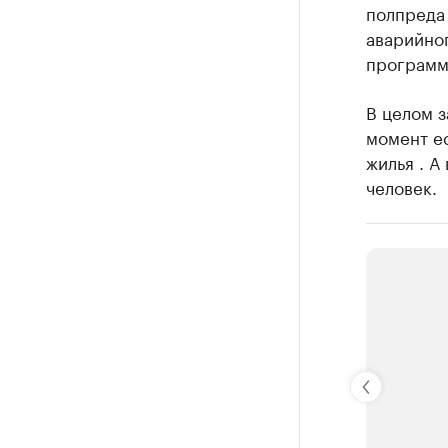
полпреда
аварийног
программ
В целом з
момент ес
жилья . А
человек.