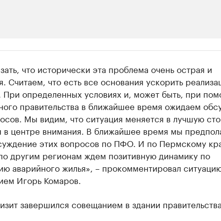
ии
зать, что исторически эта проблема очень острая и
шие производители и продавцы медийной п
я. Считаем, что есть все основания ускорить реализа
. При определенных условиях и, может быть, при по
 с информацией в каталоге
ного правительства в ближайшее время ожидаем обс
осов. Мы видим, что ситуация меняется в лучшую сто
я в центре внимания. В ближайшее время мы предпол
суждение этих вопросов по ПФО. И по Пермскому кр
 по другим регионам ждем позитивную динамику по
ию аварийного жилья», – прокомментировал ситуацию
ием Игорь Комаров.
визит завершился совещанием в здании правительств