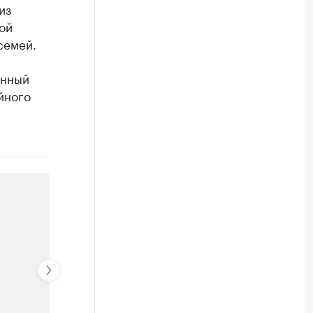
из
ой
семей.
анный
йного