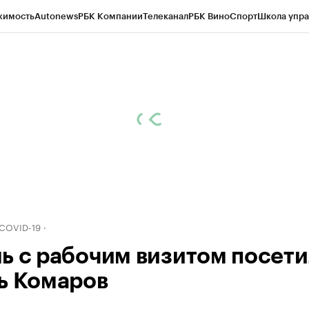
жимость
Autonews
РБК Компании
Телеканал
РБК Вино
Спорт
Школа упра
д
Стиль
Крипто
РБК Бизнес-среда
Дискуссионный клуб
Исследования
К
рагентов
Политика
Экономика
Бизнес
Технологии и медиа
Финансы
Рын
 COVID-19
ь с рабочим визитом посети
ь Комаров