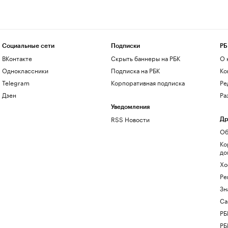
Социальные сети
Подписки
РБ
ВКонтакте
Скрыть баннеры на РБК
О 
Одноклассники
Подписка на РБК
Ко
Telegram
Корпоративная подписка
Ре
Дзен
Ра
Уведомления
RSS Новости
Др
Об
Ко
до
Хо
Ре
Зн
Са
РБ
РБ