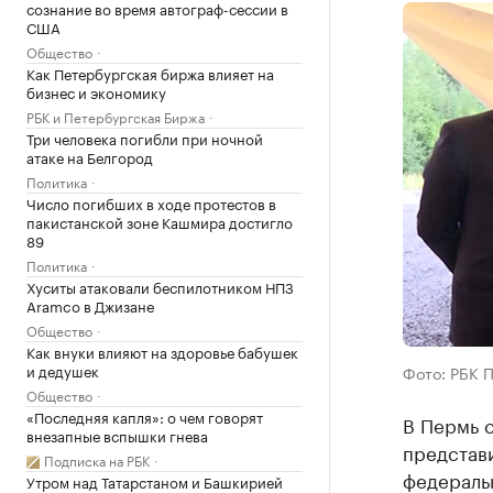
сознание во время автограф-сессии в
США
Общество
Как Петербургская биржа влияет на
бизнес и экономику
РБК и Петербургская Биржа
Три человека погибли при ночной
атаке на Белгород
Политика
Число погибших в ходе протестов в
пакистанской зоне Кашмира достигло
89
Политика
Хуситы атаковали беспилотником НПЗ
Aramco в Джизане
Общество
Как внуки влияют на здоровье бабушек
и дедушек
Фото: РБК 
Общество
«Последняя капля»: о чем говорят
В Пермь 
внезапные вспышки гнева
представ
Подписка на РБК
федераль
Утром над Татарстаном и Башкирией