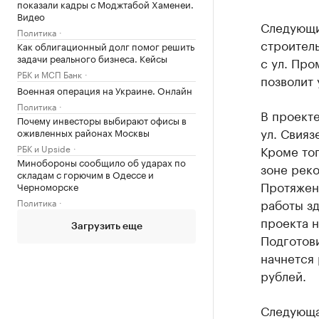
показали кадры с Моджтабой Хаменеи.
Видео
Следующи
Политика
строитель
Как облигационный долг помог решить
задачи реального бизнеса. Кейсы
с ул. Про
РБК и МСП Банк
позволит 
Военная операция на Украине. Онлайн
Политика
В проект
Почему инвесторы выбирают офисы в
ул. Свияз
оживленных районах Москвы
РБК и Upside
Кроме то
Минобороны сообщило об ударах по
зоне рек
складам с горючим в Одессе и
Протяженн
Черноморске
работы зд
Политика
проекта н
Загрузить еще
Подготови
начнется 
рублей.
Следующая