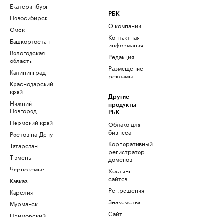
Екатеринбург
РБК
Новосибирск
О компании
Омск
Контактная
Башкортостан
информация
Вологодская
Редакция
область
Размещение
Калининград
рекламы
Краснодарский
край
Другие
Нижний
продукты
Новгород
РБК
Пермский край
Облако для
бизнеса
Ростов-на-Дону
Корпоративный
Татарстан
регистратор
Тюмень
доменов
Черноземье
Хостинг
сайтов
Кавказ
Рег.решения
Карелия
Знакомства
Мурманск
Сайт
Приморский