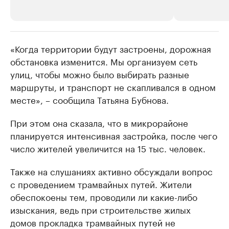
«Когда территории будут застроены, дорожная
РБК Компании
РБК Компании
обстановка изменится. Мы организуем сеть
Крупнейшие производители и
Страховые к
улиц, чтобы можно было выбирать разные
продавцы медийной продукции
присутствую
маршруты, и транспорт не скапливался в одном
Ознакомьтесь с информацией в каталоге
Посмотрите в ката
месте», – сообщила Татьяна Бубнова.
При этом она сказала, что в микрорайоне
планируется интенсивная застройка, после чего
число жителей увеличится на 15 тыс. человек.
Также на слушаниях активно обсуждали вопрос
с проведением трамвайных путей. Жители
обеспокоены тем, проводили ли какие-либо
изыскания, ведь при строительстве жилых
домов прокладка трамвайных путей не