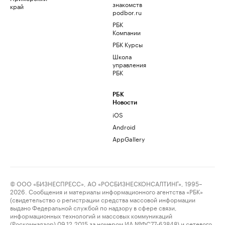
знакомств
край
podbor.ru
РБК
Компании
РБК Курсы
Школа
управления
РБК
РБК
Новости
iOS
Android
AppGallery
© ООО «БИЗНЕСПРЕСС», АО «РОСБИЗНЕСКОНСАЛТИНГ», 1995–
2026. Сообщения и материалы информационного агентства «РБК»
(свидетельство о регистрации средства массовой информации
выдано Федеральной службой по надзору в сфере связи,
информационных технологий и массовых коммуникаций
(Роскомнадзор) 09.12.2015 за номером ИА №ФС77-63848) и сетевого