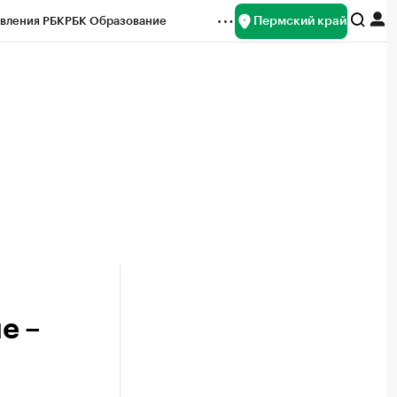
Пермский край
вления РБК
РБК Образование
редитные рейтинги
Франшизы
Газета
ок наличной валюты
е –