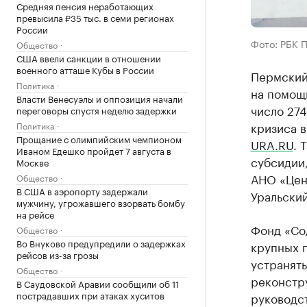
Средняя пенсия неработающих
превысила ₽35 тыс. в семи регионах
России
Фото: РБК 
Общество
США ввели санкции в отношении
военного атташе Кубы в России
Пермский
Политика
на помощ
Власти Венесуэлы и оппозиция начали
число 27
переговоры спустя неделю задержки
кризиса 
Политика
Прощание с олимпийским чемпионом
URA.RU
. 
Иваном Едешко пройдет 7 августа в
субсидии
Москве
АНО «Цен
Общество
В США в аэропорту задержали
Уральский
мужчину, угрожавшего взорвать бомбу
на рейсе
Фонд «Со
Общество
Во Внуково предупредили о задержках
крупных п
рейсов из-за грозы
устранят
Общество
реконстр
В Саудовской Аравии сообщили об 11
пострадавших при атаках хуситов
руководст