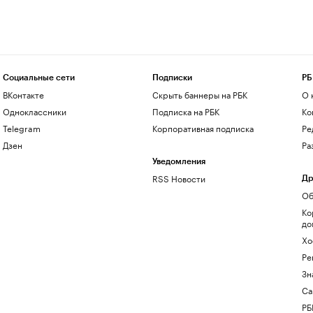
Социальные сети
Подписки
РБ
ВКонтакте
Скрыть баннеры на РБК
О 
Одноклассники
Подписка на РБК
Ко
Telegram
Корпоративная подписка
Ре
Дзен
Ра
Уведомления
RSS Новости
Др
Об
Ко
до
Хо
Ре
Зн
Са
РБ