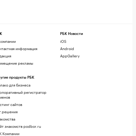
К
РБК Новости
компании
iOS
нтактная информация
Android
дакция
AppGallery
змещение рекламы
угие продукты РБК
лако для бизнеса
рпоративный регистратор
менов
стинг сайтов
г.решения
акомства
йт знакомств podbor.ru
К Компании