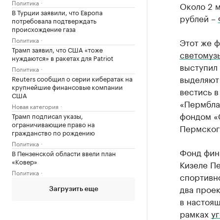
Политика
Около 2 
В Турции заявили, что Европа
рублей –
потребовала подтверждать
происхождение газа
Политика
Этот же ф
Трамп заявил, что США «тоже
светомуз
нуждаются» в ракетах для Patriot
выступил 
Политика
выделяют
Reuters сообщил о серии кибератак на
крупнейшие финансовые компании
вестись 
США
«Пермбла
Новая категория
фондом «
Трамп подписал указы,
ограничивающие право на
Пермског
гражданство по рождению
Политика
Фонд фин
В Пензенской области ввели план
«Ковер»
Кизеле Пе
Политика
спортивн
два проек
Загрузить еще
в настоящ
рамках
уг