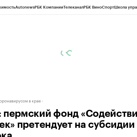
жимость
Autonews
РБК Компании
Телеканал
РБК Вино
Спорт
Школа упра
д
Стиль
Крипто
РБК Бизнес-среда
Дискуссионный клуб
Исследования
К
рагентов
Политика
Экономика
Бизнес
Технологии и медиа
Финансы
Рын
коронавирусом в крае
 пермский фонд «Содействи
век» претендует на субсидии
ка