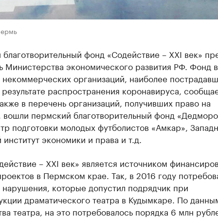
Пермь
 благотворительный фонд «Содействие – XXI век» пр
ь Министерства экономического развития РФ. Фонд 
4 некоммерческих организаций, наиболее пострадавш
в результате распространения коронавируса, сообща
Также в перечень организаций, получивших право на
, вошли пермский благотворительный фонд «Дедморо
тр подготовки молодых футболистов «Амкар», Западн
 институт экономики и права и т.д.
действие – XXI век» является источником финансиро
роектов в Пермском крае. Так, в 2016 году потребов
ь нарушения, которые допустил подрядчик при
укции драматического театра в Кудымкаре. По данны
ва театра, на это потребовалось порядка 6 млн рубл