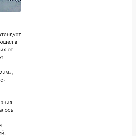
етендует
вошел в
их от
ет
зим»,
о-
вания
алось
м
ей.