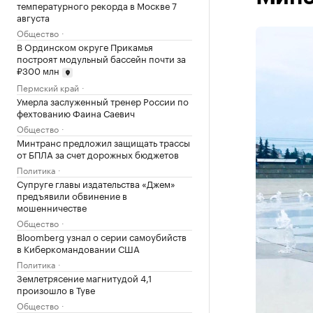
температурного рекорда в Москве 7
августа
Общество
В Ординском округе Прикамья
построят модульный бассейн почти за
₽300 млн
Пермский край
Умерла заслуженный тренер России по
фехтованию Фаина Саевич
Общество
Минтранс предложил защищать трассы
от БПЛА за счет дорожных бюджетов
Политика
Супруге главы издательства «Джем»
предъявили обвинение в
мошенничестве
Общество
Bloomberg узнал о серии самоубийств
в Киберкомандовании США
Политика
Землетрясение магнитудой 4,1
произошло в Туве
Общество