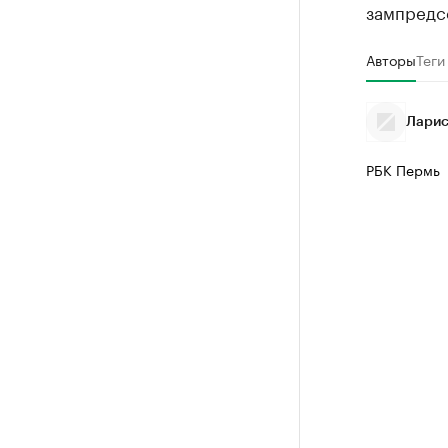
зампредс
Авторы
Теги
Ларис
РБК Пермь