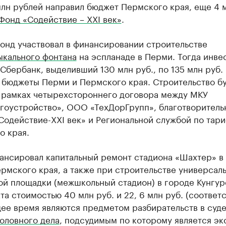
млн рублей направил бюджет Пермского края, еще 4 
Фонд «Содействие – XXI век»
.
онд участвовал в финансировании строительстве
ыкального фонтана
на эспланаде в Перми. Тогда инве
Сбербанк, выделивший 130 млн руб., по 135 млн руб.
 бюджеты Перми и Пермского края. Строительство б
в рамках четырехстороннего договора между МКУ
гоустройство», ООО «ТехДорГрупп», благотворител
Содействие-XXI век» и Региональной службой по тар
о края.
ансировал капитальный ремонт стадиона «Шахтер» в
рмского края, а также при строительстве универсал
ой площадки (межшкольный стадион) в городе Кунгур
та стоимостью 40 млн руб. и 22, 6 млн руб. (соответ
ее время являются предметом разбирательств в суде
оловного дела
, подсудимым по которому является эк