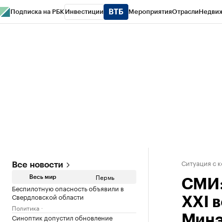
Подписка на РБК
Инвестиции
Мероприятия
Отрасли
Недви
РБК Курсы
РБК Life
Тренды
Визионеры
Национальные проекты
Горо
Спецпроекты СПб
Конференции СПб
Спецпроекты
Проверка конт
Ситуация с 
Все новости
Пермь
Весь мир
СМИ:
Беспилотную опасность объявили в
Свердловской области
XXI 
Политика
Синоптик допустил обновление
Минэ