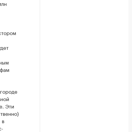
млн
стором
удет
ьным
ифам
 городе
ьной
е. Эти
ственно)
 в
с-