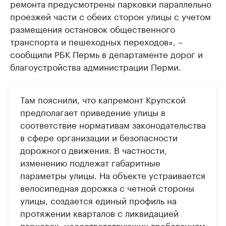
ремонта предусмотрены парковки параллельно
Крупные организации в
Крупнейшие
проезжей части с обеих сторон улицы с учетом
нефтегазовой промышленности
недвижимос
размещения остановок общественного
Найдите и проверьте данные в каталоге
Посмотрите данные
транспорта и пешеходных переходов», –
сообщили РБК Пермь в департаменте дорог и
благоустройства администрации Перми.
Там пояснили, что капремонт Крупской
предполагает приведение улицы в
соответствие нормативам законодательства
в сфере организации и безопасности
дорожного движения. В частности,
изменению подлежат габаритные
параметры улицы. На объекте устраивается
велосипедная дорожка с четной стороны
улицы, создается единый профиль на
протяжении кварталов с ликвидацией
парковок, несоответствующих требованиям