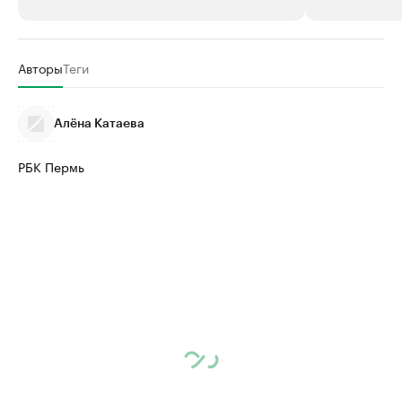
РБК Компании
РБК Компании
Авторы
Теги
Крупнейшие производители и
Страховые к
продавцы медийной продукции
присутствую
Алёна Катаева
Ознакомьтесь с информацией в каталоге
Посмотрите в ката
РБК Пермь