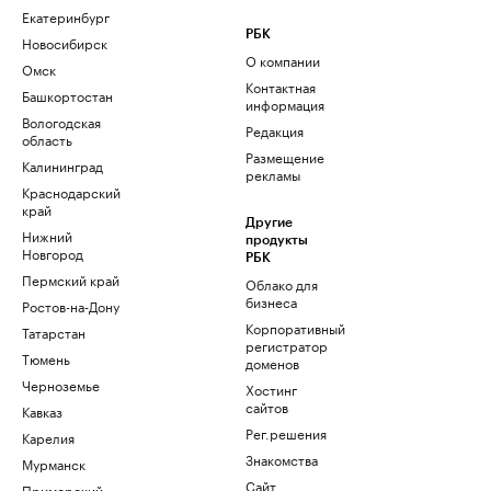
Екатеринбург
РБК
Новосибирск
О компании
Омск
Контактная
Башкортостан
информация
Вологодская
Редакция
область
Размещение
Калининград
рекламы
Краснодарский
край
Другие
Нижний
продукты
Новгород
РБК
Пермский край
Облако для
бизнеса
Ростов-на-Дону
Корпоративный
Татарстан
регистратор
Тюмень
доменов
Черноземье
Хостинг
сайтов
Кавказ
Рег.решения
Карелия
Знакомства
Мурманск
Сайт
Приморский