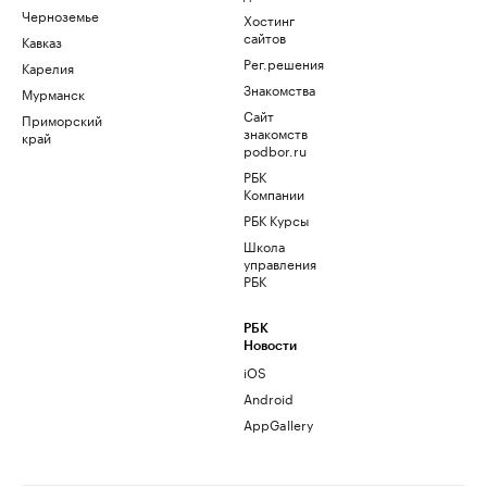
Черноземье
Хостинг
сайтов
Кавказ
Рег.решения
Карелия
Знакомства
Мурманск
Сайт
Приморский
знакомств
край
podbor.ru
РБК
Компании
РБК Курсы
Школа
управления
РБК
РБК
Новости
iOS
Android
AppGallery