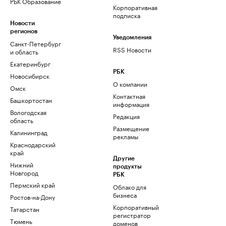
РБК Образование
Корпоративная
подписка
Новости
регионов
Уведомления
Санкт-Петербург
RSS Новости
и область
Екатеринбург
РБК
Новосибирск
О компании
Омск
Контактная
Башкортостан
информация
Вологодская
Редакция
область
Размещение
Калининград
рекламы
Краснодарский
край
Другие
Нижний
продукты
Новгород
РБК
Пермский край
Облако для
бизнеса
Ростов-на-Дону
Корпоративный
Татарстан
регистратор
Тюмень
доменов