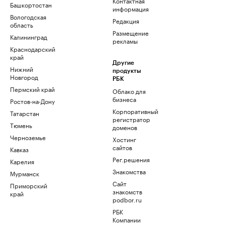
Контактная
Башкортостан
информация
Вологодская
Редакция
область
Размещение
Калининград
рекламы
Краснодарский
край
Другие
Нижний
продукты
Новгород
РБК
Пермский край
Облако для
бизнеса
Ростов-на-Дону
Корпоративный
Татарстан
регистратор
Тюмень
доменов
Черноземье
Хостинг
сайтов
Кавказ
Рег.решения
Карелия
Знакомства
Мурманск
Сайт
Приморский
знакомств
край
podbor.ru
РБК
Компании