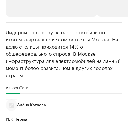
Лидером по спросу на электромобили по
РБК Компании
РБК Компании
итогам квартала при этом остается Москва. На
Крупнейшие производители и
Страховые к
долю столицы приходится 14% от
продавцы медийной продукции
присутствую
общефедерального спроса. В Москве
Ознакомьтесь с информацией в каталоге
Посмотрите в ката
инфраструктура для электромобилей на данный
момент более развита, чем в других городах
страны.
Авторы
Теги
Алёна Катаева
РБК Пермь