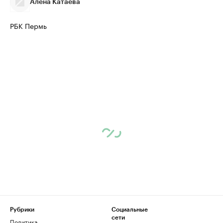
Алёна Катаева
Ознакомьтесь с информацией в каталоге
Посмотрите в ката
РБК Пермь
Рубрики
Социальные
сети
Политика