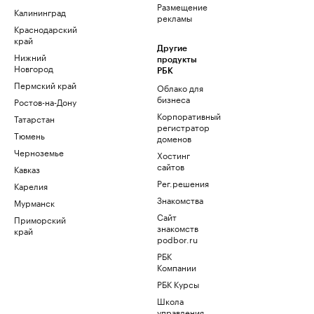
Размещение
Калининград
рекламы
Краснодарский
край
Другие
Нижний
продукты
Новгород
РБК
Пермский край
Облако для
бизнеса
Ростов-на-Дону
Корпоративный
Татарстан
регистратор
Тюмень
доменов
Черноземье
Хостинг
сайтов
Кавказ
Рег.решения
Карелия
Знакомства
Мурманск
Сайт
Приморский
знакомств
край
podbor.ru
РБК
Компании
РБК Курсы
Школа
управления