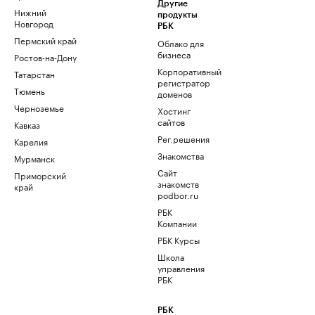
Другие
Нижний
продукты
Новгород
РБК
Пермский край
Облако для
бизнеса
Ростов-на-Дону
Корпоративный
Татарстан
регистратор
Тюмень
доменов
Черноземье
Хостинг
сайтов
Кавказ
Рег.решения
Карелия
Знакомства
Мурманск
Сайт
Приморский
знакомств
край
podbor.ru
РБК
Компании
РБК Курсы
Школа
управления
РБК
РБК