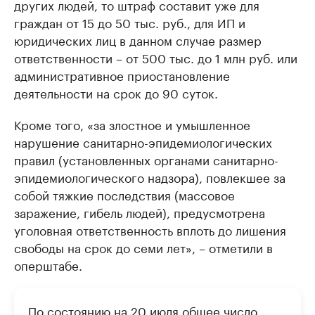
других людей, то штраф составит уже для
Найдите и проверьте данные в каталоге
Посмотрите данные
граждан от 15 до 50 тыс. руб., для ИП и
юридических лиц в данном случае размер
ответственности – от 500 тыс. до 1 млн руб. или
административное приостановление
деятельности на срок до 90 суток.
Кроме того, «за злостное и умышленное
нарушение санитарно-эпидемиологических
правил (установленных органами санитарно-
эпидемиологического надзора), повлекшее за
собой тяжкие последствия (массовое
заражение, гибель людей), предусмотрена
уголовная ответственность вплоть до лишения
свободы на срок до семи лет», – отметили в
оперштабе.
По состоянию на 20 июля общее число