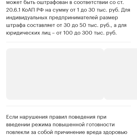
может быть оштрафован в соответствии со ст.
20.6.1 КоАП РФ на сумму от 1 до 30 тыс. руб. Для
индивидуальных предпринимателей размер
штрафа составляет от 30 до 50 тыс. руб., а для
юридических лиц – от 100 до 300 тыс. руб.
Если нарушения правил поведения при
РБК Компании
РБК Компании
введении режима повышенной готовности
Крупные организации в
Крупнейшие
повлекли за собой причинение вреда здоровью
нефтегазовой промышленности
недвижимос