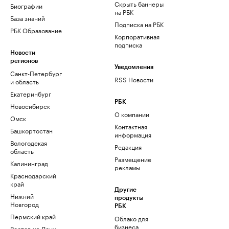
Скрыть баннеры
Биографии
на РБК
База знаний
Подписка на РБК
РБК Образование
Корпоративная
подписка
Новости
регионов
Уведомления
Санкт-Петербург
RSS Новости
и область
Екатеринбург
РБК
Новосибирск
О компании
Омск
Контактная
Башкортостан
информация
Вологодская
Редакция
область
Размещение
Калининград
рекламы
Краснодарский
край
Другие
Нижний
продукты
Новгород
РБК
Пермский край
Облако для
бизнеса
Ростов-на-Дону