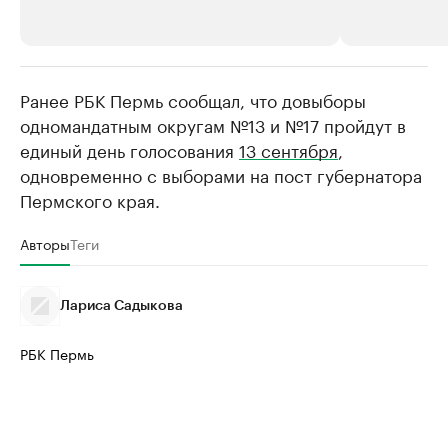
Ранее РБК Пермь сообщал, что довыборы
РБК Компании
РБК Компании
одномандатным округам №13 и №17 пройдут в
Крупнейшие производители и
Страховые к
единый день голосования
13 сентября
,
продавцы медийной продукции
присутствую
одновременно с выборами на пост губернатора
Ознакомьтесь с информацией в каталоге
Посмотрите в ката
Пермского края.
Авторы
Теги
Лариса Садыкова
РБК Пермь