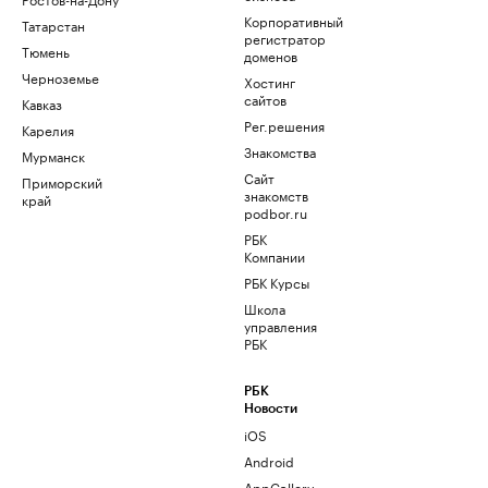
Корпоративный
Татарстан
регистратор
Тюмень
доменов
Черноземье
Хостинг
сайтов
Кавказ
Рег.решения
Карелия
Знакомства
Мурманск
Сайт
Приморский
знакомств
край
podbor.ru
РБК
Компании
РБК Курсы
Школа
управления
РБК
РБК
Новости
iOS
Android
AppGallery