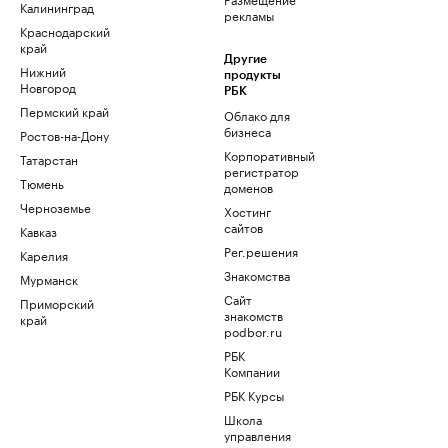
Калининград
рекламы
Краснодарский
край
Другие
Нижний
продукты
Новгород
РБК
Пермский край
Облако для
бизнеса
Ростов-на-Дону
Корпоративный
Татарстан
регистратор
Тюмень
доменов
Черноземье
Хостинг
сайтов
Кавказ
Рег.решения
Карелия
Знакомства
Мурманск
Сайт
Приморский
знакомств
край
podbor.ru
РБК
Компании
РБК Курсы
Школа
управления