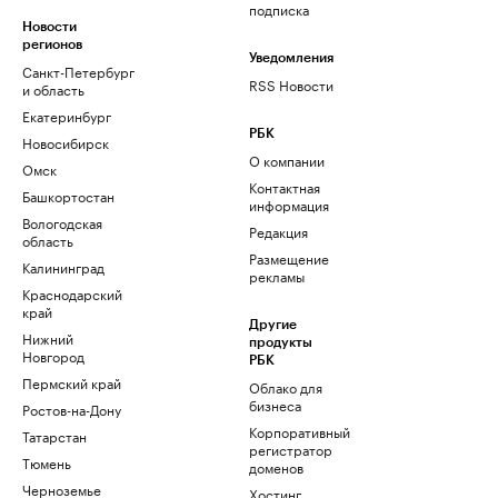
подписка
Новости
регионов
Уведомления
Санкт-Петербург
RSS Новости
и область
Екатеринбург
РБК
Новосибирск
О компании
Омск
Контактная
Башкортостан
информация
Вологодская
Редакция
область
Размещение
Калининград
рекламы
Краснодарский
край
Другие
Нижний
продукты
Новгород
РБК
Пермский край
Облако для
бизнеса
Ростов-на-Дону
Корпоративный
Татарстан
регистратор
Тюмень
доменов
Черноземье
Хостинг