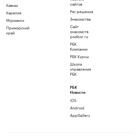
сайтов
Кавказ
Рег.решения
Карелия
Знакомства
Мурманск
Сайт
Приморский
знакомств
край
podbor.ru
РБК
Компании
РБК Курсы
Школа
управления
РБК
РБК
Новости
iOS
Android
AppGallery