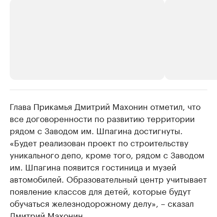
Глава Прикамья Дмитрий Махонин отметил, что
РБК Компании
РБК Компании
все договоренности по развитию территории
Крупнейшие производители и
Страховые к
рядом с Заводом им. Шпагина достигнуты.
продавцы медийной продукции
присутствую
«Будет реализован проект по строительству
Ознакомьтесь с информацией в каталоге
Посмотрите в ката
уникального депо, кроме того, рядом с Заводом
им. Шпагина появится гостиница и музей
автомобилей. Образовательный центр учитывает
появление классов для детей, которые будут
обучаться железнодорожному делу», – сказал
Дмитрий Махонин.