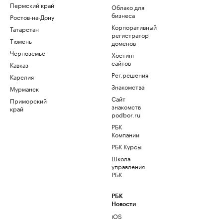
Пермский край
Облако для
бизнеса
Ростов-на-Дону
Корпоративный
Татарстан
регистратор
Тюмень
доменов
Черноземье
Хостинг
сайтов
Кавказ
Рег.решения
Карелия
Знакомства
Мурманск
Сайт
Приморский
знакомств
край
podbor.ru
РБК
Компании
РБК Курсы
Школа
управления
РБК
РБК
Новости
iOS