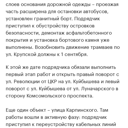
слоев основания дорожной одежды – проезжая
продавцы медийной продукции
присутствую
часть расширена для остановки автобусов,
Ознакомьтесь с информацией в каталоге
Посмотрите в ката
установлен гранитный борт. Подрядчик
приступил к обустройству островков
безопасности, демонтаж асфальтобетонного
покрытия и установка бортового камня уже
выполнены. Возобновить движение трамваев по
ул. Крупской должны к 1 сентября.
К этой же дате подрядчика обязали выполнить
первый этап работ и открыть правый поворот с
ул. Революции от ЦКР на ул. Куйбышева и левый
поворот с ул. Куйбышева от ул. Луначарского в
сторону Комсомольского проспекта.
Еще один объект – улица Карпинского. Там
работы вошли в активную фазу: подрядчик
приступил к переустройству кабельных линий