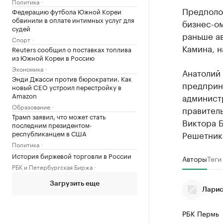
Политика
Предполо
Федерацию футбола Южной Кореи
обвинили в оплате интимных услуг для
бизнес-о
судей
раньше ав
Спорт
Камина, н
Reuters сообщил о поставках топлива
из Южной Кореи в Россию
Экономика
Анатолий
Энди Джасси против бюрократии. Как
предприни
новый CEO устроил перестройку в
Amazon
админист
Образование
правител
Трамп заявил, что может стать
Виктора Б
последним президентом-
республиканцем в США
Решетник
Политика
История биржевой торговли в России
Авторы
Теги
РБК и Петербургская Биржа
Загрузить еще
Ларис
РБК Пермь