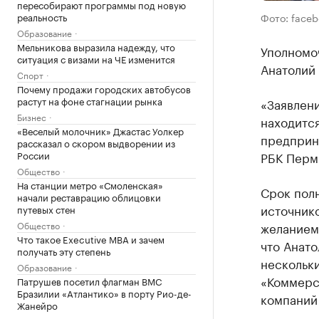
пересобирают программы под новую
реальность
Фото: face
Образование
Мельникова выразила надежду, что
Уполномо
ситуация с визами на ЧЕ изменится
Анатолий 
Спорт
Почему продажи городских автобусов
растут на фоне стагнации рынка
«Заявлен
Бизнес
находится
«Веселый молочник» Джастас Уолкер
предприн
рассказал о скором выдворении из
России
РБК Перм
Общество
На станции метро «Смоленская»
Срок полн
начали реставрацию облицовки
источнико
путевых стен
Общество
желанием 
Что такое Executive MBA и зачем
что Анат
получать эту степень
нескольк
Образование
«Коммерс
Патрушев посетил флагман ВМС
Бразилии «Атлантико» в порту Рио-де-
компаний
Жанейро