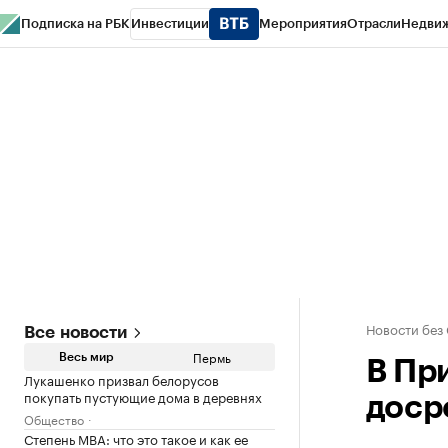
Подписка на РБК
Инвестиции
Мероприятия
Отрасли
Недви
РБК Курсы
РБК Life
Тренды
Визионеры
Национальные проекты
Горо
Спецпроекты СПб
Конференции СПб
Спецпроекты
Проверка конт
Новости без
Все новости
Пермь
Весь мир
В Пр
Лукашенко призвал белорусов
покупать пустующие дома в деревнях
доср
Общество
Степень MBA: что это такое и как ее