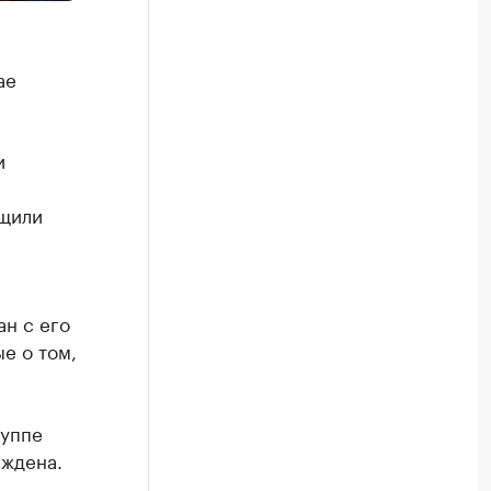
ае
и
бщили
н с его
е о том,
руппе
рждена.