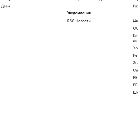
Дзен
Ра
Уведомления
RSS Новости
Др
Об
Ко
до
Хо
Ре
Зн
Са
РБ
РБ
Шк