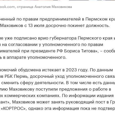
book.com, страница Анатолия Маховикова
ченный по правам предпринимателей в Пермском кр
Маховиков с 13 июля досрочно покинет должность.
ие уже подписано врио губернатора Пермского края 
 на согласовании у уполномоченного по правам
имателей при президенте РФ Бориса Титова», – соо
ь в аппарате уполномоченного.
омочий обудсмена истекает в 2023 году. По данным
в РБК Пермь, досрочный уход уполномоченного связа
сменить сферу деятельности. В том числе есть данны
олию Маховикову поступили предложения о работе в
их коммерческих компаниях. По информации издания
ант», Маховиков может занять руководящий пост в Г
 «КОРТРОС», однако эта информация пока не подтве