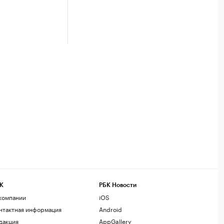
К
РБК Новости
компании
iOS
нтактная информация
Android
дакция
AppGallery