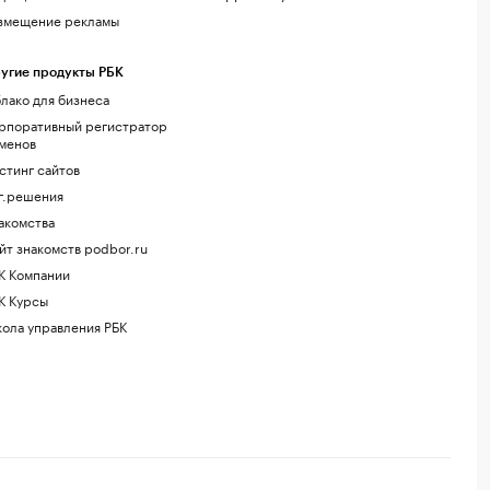
змещение рекламы
угие продукты РБК
лако для бизнеса
рпоративный регистратор
менов
стинг сайтов
г.решения
акомства
йт знакомств podbor.ru
К Компании
К Курсы
ола управления РБК