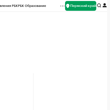
Пермский край
вления РБК
РБК Образование
редитные рейтинги
Франшизы
Газета
ок наличной валюты