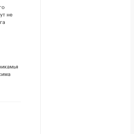
го
ут не
га
рикамья
сима