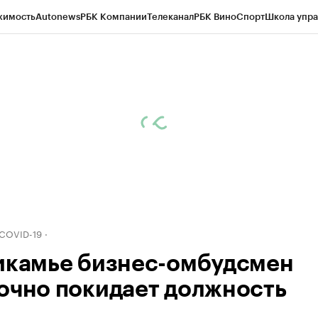
жимость
Autonews
РБК Компании
Телеканал
РБК Вино
Спорт
Школа упра
д
Стиль
Крипто
РБК Бизнес-среда
Дискуссионный клуб
Исследования
К
рагентов
Политика
Экономика
Бизнес
Технологии и медиа
Финансы
Рын
 COVID-19
икамье бизнес-омбудсмен
очно покидает должность