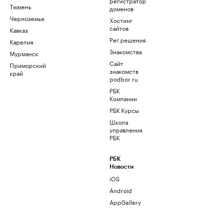
регистратор
Тюмень
доменов
Черноземье
Хостинг
сайтов
Кавказ
Рег.решения
Карелия
Знакомства
Мурманск
Сайт
Приморский
знакомств
край
podbor.ru
РБК
Компании
РБК Курсы
Школа
управления
РБК
РБК
Новости
iOS
Android
AppGallery